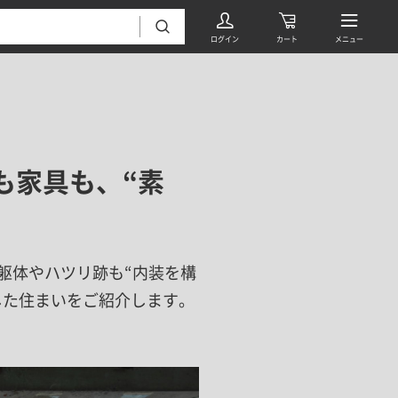
も家具も、“素
フローリング・床材 すべて
躯体やハツリ跡も“内装を構
無垢フローリング
タイル すべて
した住まいをご紹介します。
挽板複合フローリング
モザイクタイル
パーケット・ヘリンボーン
内装壁材 すべて
四角形タイル
遮音・直貼りフローリング
ウッドパネル・板壁材
装飾タイル
DIYフローリング