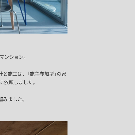
ドア・扉
テレビボード
カーテン・ブラインド すべて
引き戸
姿見・鏡
カーテン
室内窓
照明・スイッチ すべて
カーテンレール
建具金物
ペンダント・シーリング
ブラインド
塗料 すべて
直付・ブラケット照明
のマンション。
室内壁塗料
コンセント照明
エクステリア すべて
木部用塗料
レール・スポットライト
計と施工は、「施主参加型」の家
ポスト
その他塗料
照明パーツ
に依頼しました。
DIY すべて
表札・サイン
電球
DIYアイテム
臨みました。
スイッチ
その他いろいろ すべて
道具・工具
ハンモック・蚊帳
フレーム・額縁
本・雑貨