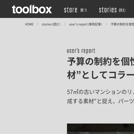
買う
読む
HOME
stories（読む）
user’s report（事例記事）
予算の制約を個
予算の制約を個
材”としてコラ
57㎡の古いマンションの
成する素材”と捉え、パー