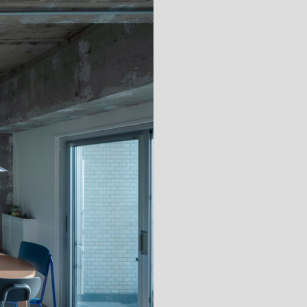
キッチン すべて
壁紙・クロス
ブリック・レンガ
足場板
キッチン本体
化粧板・シート
床タイル
カーペット・床タイル・畳
洗面 すべて
キッチン天板・シンク
洗面ボウル・洗面台
レンジフード
バス・トイレ すべて
洗面水栓
キッチン水栓
浴槽・浴室・シャワー水栓
ミラー
コンロ・食洗機・設備機器
パーツ・ハードウェア すべて
手洗い器
カウンター天板
キッチンパネル
タオル掛け・バー
トイレアクセサリー
洗面アクセサリー
キッチン収納
棚パーツ・ラック すべて
ペーパーホルダー
ランドリーパーツ
キッチンアクセサリー
棚受け
ハンガーパイプ
洗面セットアップ
テーブル・デスク すべて
キッチンセットアップ
棚板
フック
テーブル脚
棚・ラック
ドアノブ・ハンドル
家具・収納 すべて
テーブル天板
取っ手・つまみ
収納・キャビネット
テーブル・デスク本体
手摺
建具 すべて
椅子・スツール