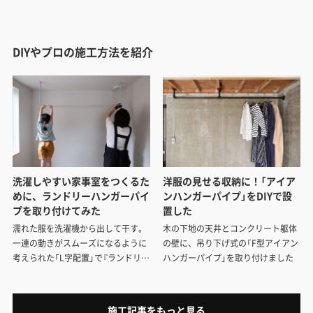
DIYやプロの施工方法を紹介
洗濯しやすい家事室をつくるた
洋服の見せる収納に！「アイア
めに、ランドリーハンガーパイ
ンハンガーパイプ」をDIYで設
プを取り付けてみた
置した
濡れた服を洗濯機から出して干す。
木の下地の天井とコンクリート躯体
一連の動きがスムーズになるように
の壁に、吊り下げ式の「F型アイアン
考えられた「L字配置」で『ランドリー
ハンガーパイプ」を取り付けました
ハンガーパイプ』を取り付けてきま
した。
施工記事をもっと見る