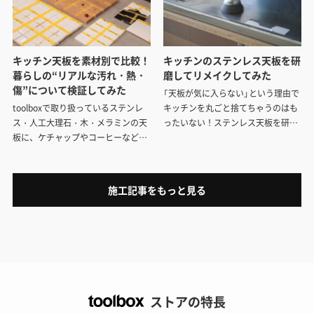
キッチン天板を​素材別で​比較！​
キッチンのステンレス天板を研
暮らしの​“リアルな​汚れ・熱・
磨してリメイクしてみた
傷”に​ついて​検証してみた​
「天板が気に入らない」という理由で
toolboxで​取り扱っている​ステンレ
キッチンを丸ごと捨てちゃうのはも
ス・​人工大理石・木・メラミンの​天
ったいない！ステンレス天板を研磨
板に、​ケチャップや​コーヒーなどの​
して表情を変えることができない
汚れ、​包丁の​傷など、​実際の​暮らし
か、挑戦してみました。
で​起こりがちな​“汚れ・熱・傷”に​つ
いて​検証してみました。​
施工記事をもっと見る
ストアの特長