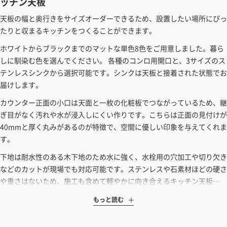
ッチン天板
天板の幅と奥行きをサイズオーダーできるため、設置したい場所にぴっ
たりと収まるキッチンをつくることができます。
ホワイトからブラックまでのマットな単色8色をご用意しました。暮ら
しに馴染む色を選んでください。 各種のコンロ用開口と、3サイズのス
テンレスシンクから選択可能です。シンクは天板と接着された状態でお
届けします。
カウンター正面の小口は天面と一枚の化粧板でつながっているため、継
ぎ目がなく汚れや水が浸入しにくい作りです。こちらは正面の見付けが
40mmと厚く丸みがあるのが特徴で、空間に優しい印象を与えてくれま
す。
下地は耐水性のある木下地のため水に強く、水栓用の穴加工や切り欠き
などのカットが現場でも対応可能です。ステンレスや石素材ほどの硬さ
や重さはないため、施工も含めて軽やかに向き合えるキッチン天板…
もっと読む