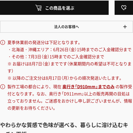
この商品を選ぶ
法人のお客様へ
ワンプライス販売
夏季休業前の発送分は下記となります。
法人・個人様いずれも全て一律の価格で販売しております。法人/個人
・北海道・沖縄エリア：6月26日（金）15時までのご入金確認分まで
事業主様には「請求書払い」も対応しています。
・その他：7月3日（金）15時までのご入金確認分まで
「請求書払い」の詳細はこちら
※ お届けは8月7日（金）までです（休業期間内の希望は不可となりま
す）
カートでのお見積り機能
※ 以降のご注文分は8月17日（月）からの順次発送いたします。
「この商品を選ぶ」からご希望の商品をカートに入れていただき、お届
製作工場の都合により、現在
奥行き「D910mm」までのみ
の製作受
け先種別・都道府県を選択すると、送料を含んだ合計金額を確認する
付となります。なお、奥行き「D911mm」以上の販売再開の目処は
ことができます。お見積り書の出力も可能です。
立っておりません。ご迷惑をおかけし申し訳ございませんが、情報
の更新をお待ちください。
見積もりガイドはこちら
やわらかな質感で色味が選べる、暮らしに溶け込むキ