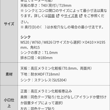
単位でオーダー可能）
天板の厚さ：T40（見付）/ T19mm
※ シンクとコンロ開口のサイズによって最小寸法は異な
ります。詳しくは
図面
や
サイズ表
をご参照くだ
さい。
サイズ
※ 奥行(D)の（ ）は水栓穴なしの場合の最小寸法です。
シンク
W520 / W760 / W826（3サイズから選択）×D410×H195
mm、角R15
シンクの厚さ：T1.0mm
排水口径：Φ180mm
天板：高圧メラミン化粧板（T0.8mm、両面共）
素材
下地：耐水MDF（T18mm）
シンク：ステンレス（SUS304）
正面：高圧メラミン化粧板巻込み
奥側：同色テープ貼り/ 仕上げなし（アイランドか壁付け
小口仕
か設置タイプによって選択）
上
左右：同色テープ貼り