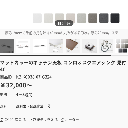
1｜10
厚み19mmで手前の見付けは40mmの丸みがある形状。厚み20mm。ステンレスシンク（3種類から選択）は接着し、コンロ開口（サイズは選択可能）ありでお届けします
マットカラーのキッチン天板
コンロ＆スクエアシンク 見付
40
商品ID：KB-KC038-07-G324
￥32,000～
4～5週間
納期
送料表・配送方法
送料
受注生産品
路線便プラス
オーダー