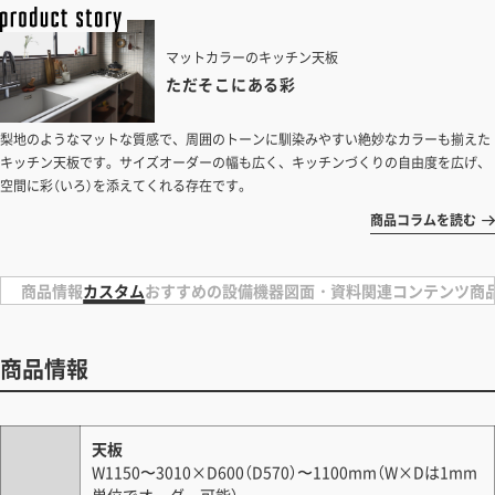
マットカラーのキッチン天板
ただ​そこに​ある​彩​
​梨地のような​マットな​質感で、​周囲の​トーンに​馴染みやすい​絶妙なカラーも揃えた
キッチン天板です。​サイズオーダーの​幅も​広く、​キッチンづくりの自由度を広げ、
空間に彩（いろ）を添えてくれる存在です。
商品コラムを読む
商品情報
カスタム
おすすめの設備機器
図面・資料
関連コンテンツ
商
商品情報
天板
W1150〜3010×D600（D570）〜1100mm（W×Dは1mm