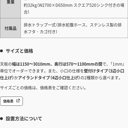
重量
約32kg（W2700×D650mm スクエア520シンク付きの場
合）
排水トラップ一式（排水蛇腹ホース、ステンレス製の排
付属品
水フタ・カゴ付き）
サイズと価格
天板の
幅は1150〜3010mm、奥行は570〜1100mmの間
で、「1mm」
単位でオーダーできます。また、小口の仕様を
壁付けタイプ（3辺小口
仕上げ）
か
アイランドタイプ（4辺小口仕上げ）
の2種類から選べます。
サイズごとの価格は、価格表をご確認ください。
価格表
設置方法について