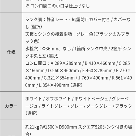
※ コンロ開口の小口は仕上げなし
シンク裏：静音シート・結露防止カバー付き / カバーな
し (選択）
天板とシンクの接着樹脂：グレー色（ブラックのみブラ
ック色）
水栓穴：Φ36mm、なし / 1箇所 シンク中央 / 2箇所 シン
仕様
ク中央と左（選択）
コンロ開口：A.289×289mm / B.410×460mm / C.285
×460mm / D.560×460mm / E.460×285mm / F.270×
490mm / G.321×354mm / J.760×490mm / K.561×49
0mm / L.854×490mm （選択）
ホワイト / オフホワイト / ホワイトベージュ / グレーベ
カラー
ージュ / ライトグレー / グレー / ダークグレー / ブラック
（選択）
約21kg（W1500×D900mm スクエア520シンク付きの場
合）