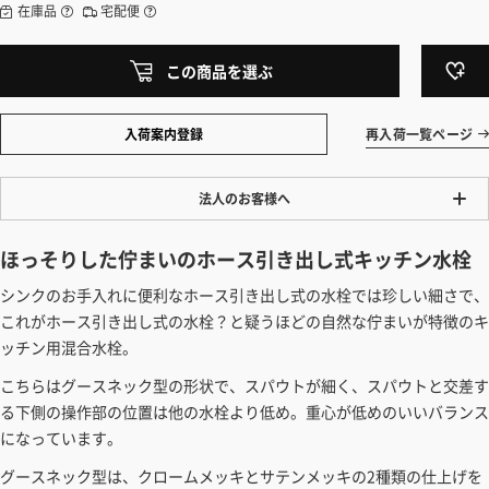
在庫品
宅配便
この商品を選ぶ
入荷案内登録
再入荷一覧ページ
法人のお客様へ
ワンプライス販売
ほっそりした佇まいのホース引き出し式キッチン水栓
法人・個人様いずれも全て一律の価格で販売しております。法人/個人
シンクのお手入れに便利なホース引き出し式の水栓では珍しい細さで、
事業主様には「請求書払い」も対応しています。
これがホース引き出し式の水栓？と疑うほどの自然な佇まいが特徴のキ
「請求書払い」の詳細はこちら
ッチン用混合水栓。
カートでのお見積り機能
こちらはグースネック型の形状で、スパウトが細く、スパウトと交差す
「この商品を選ぶ」からご希望の商品をカートに入れていただき、お届
る下側の操作部の位置は他の水栓より低め。重心が低めのいいバランス
け先種別・都道府県を選択すると、送料を含んだ合計金額を確認する
になっています。
ことができます。お見積り書の出力も可能です。
グースネック型は、クロームメッキとサテンメッキの2種類の仕上げを