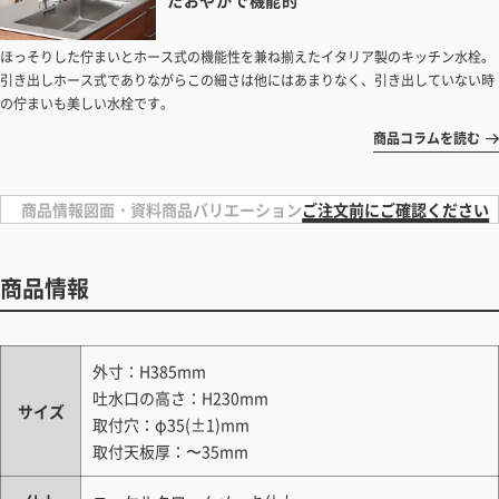
たおやかで機能的
ほっそりした佇まいとホース式の機能性を兼ね揃えたイタリア製のキッチン水栓。
引き出しホース式でありながらこの細さは他にはあまりなく、引き出していない時
の佇まいも美しい水栓です。
商品コラムを読む
商品情報
図面・資料
商品バリエーション
ご注文前にご確認ください
商品情報
外寸：H385mm
吐水口の高さ：H230mm
サイズ
取付穴：φ35(±1)mm
取付天板厚：〜35mm