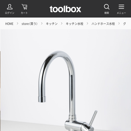
HOME
store（買う）
キッチン
キッチン水栓
ハンドホース水栓
グー