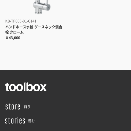
KB-TP006-01-G141
ハンドホース水栓 グースネック混合
栓 クローム
￥43,000
買う
読む