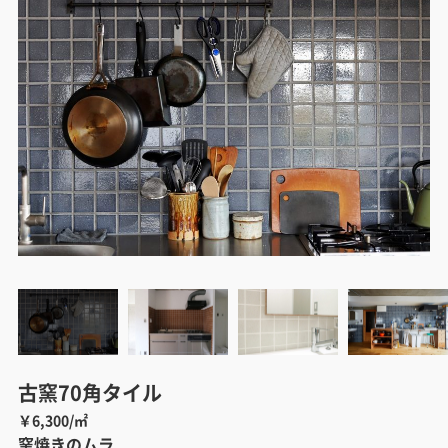
古窯70角タイル
￥6,300/㎡
窯焼きのムラ