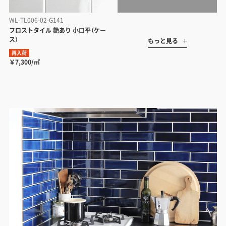
WL-TL006-02-G141
フロストタイル 艶あり 小口平（ケー
ス）
もっと見る
再入荷
￥7,300/㎡