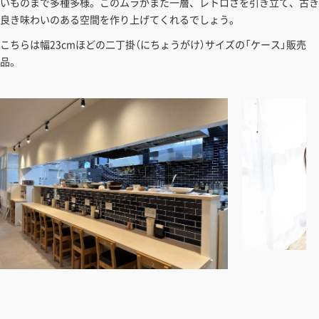
ことができます。お見積り書の出力も可能です。
いものまで多種多様。このムラがまた一層、レトロさを引き立て、古き
良き味わいのある空間を作り上げてくれるでしょう。
見積もりガイドはこちら
こちらは幅23cmほどの二丁掛（にちょうがけ）サイズの「ケース」販売
品。