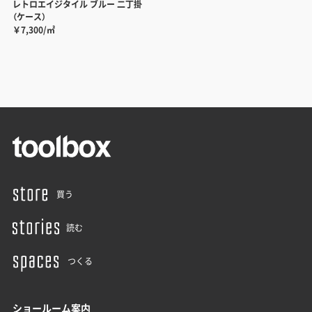
レトロエイジタイル ブルー 二丁掛
（ケース）
￥7,300/㎡
買う
読む
つくる
ショールーム案内