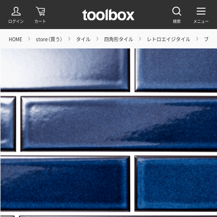
HOME
store（買う）
タイル
四角形タイル
レトロエイジタイル
ブルー