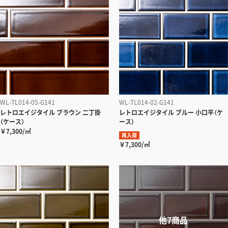
WL-TL014-05-G141
WL-TL014-02-G141
レトロエイジタイル ブラウン 二丁掛
レトロエイジタイル ブルー 小口平（ケ
（ケース）
ース）
￥7,300/㎡
再入荷
￥7,300/㎡