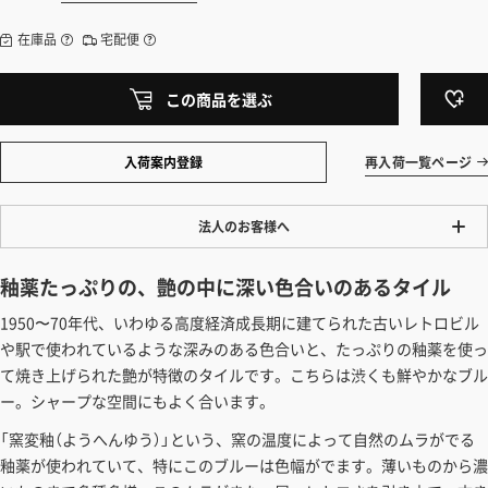
在庫品
宅配便
この商品を選ぶ
入荷案内登録
再入荷一覧ページ
法人のお客様へ
ワンプライス販売
釉薬たっぷりの、艶の中に深い色合いのあるタイル
法人・個人様いずれも全て一律の価格で販売しております。法人/個人
1950〜70年代、いわゆる高度経済成長期に建てられた古いレトロビル
事業主様には「請求書払い」も対応しています。
や駅で使われているような深みのある色合いと、たっぷりの釉薬を使っ
「請求書払い」の詳細はこちら
て焼き上げられた艶が特徴のタイルです。こちらは渋くも鮮やかなブル
ー。シャープな空間にもよく合います。
カートでのお見積り機能
「この商品を選ぶ」からご希望の商品をカートに入れていただき、お届
「窯変釉（ようへんゆう）」という、窯の温度によって自然のムラがでる
け先種別・都道府県を選択すると、送料を含んだ合計金額を確認する
釉薬が使われていて、特にこのブルーは色幅がでます。薄いものから濃