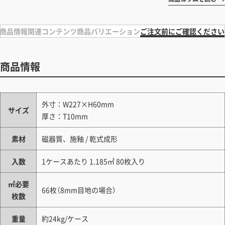
商品情報
関連コンテンツ
商品バリエーション
ご注文前にご確認ください
商品情報
外寸：W227×H60mm
サイズ
厚さ：T10mm
素材
磁器質、施釉 / 乾式成形
入数
1ケースあたり 1.185㎡ 80枚入り
㎡必要
66枚（8mm目地の場合）
枚数
重量
約24kg/ケース