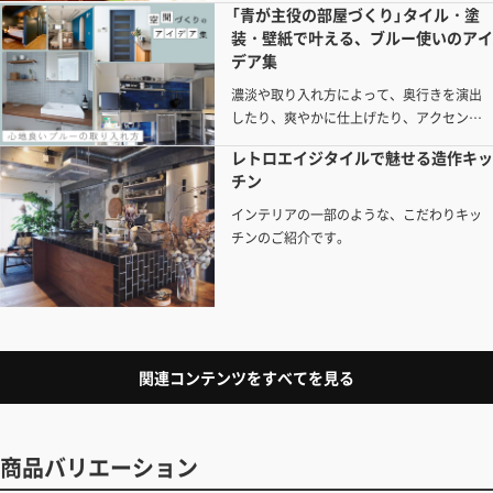
「青が主役の部屋づくり」タイル・塗
装・壁紙で叶える、ブルー使いのアイ
デア集
濃淡や取り入れ方によって、奥行きを演出
したり、爽やかに仕上げたり、アクセント
にもなる“ブルー”。今回は、ブルーを軸に
レトロエイジタイルで魅せる造作キッ
した空間事例を、タイル・塗装・壁紙・素
チン
材使いなど取り入れ方別にピックアップ。
インテリアの一部のような、こだわりキッ
チンのご紹介です。
関連コンテンツをすべてを見る
商品バリエーション