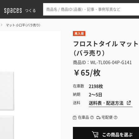
つくる
マット 小口平（バラ売り）
再入荷
フロストタイル
マット
（バラ売り）
商品ID：WL-TL006-04P-G141
￥65/枚
2198枚
在庫数
2～5日
納期
送料表・配送方法
送料
在庫品
宅配便
この商品を選ぶ