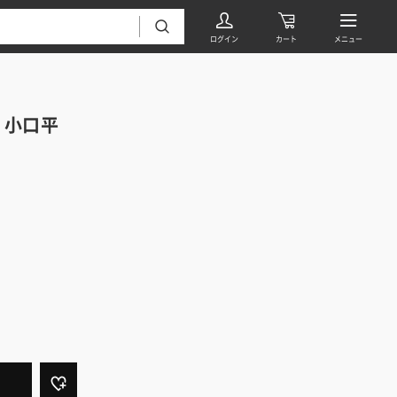
 小口平
フローリング・床材 すべて
無垢フローリング
タイル すべて
挽板複合フローリング
モザイクタイル
パーケット・ヘリンボーン
内装壁材 すべて
四角形タイル
遮音・直貼りフローリング
ウッドパネル・板壁材
装飾タイル
DIYフローリング