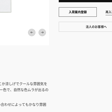
入荷案内登録
再入
法人のお客様へ
ワンプライス販売
法人・個人様いずれも全て一律の
ております。法人/個人事業主様
い」も対応しています。
「請求書払い」
カートでのお見積り機能
「この商品を選ぶ」からご希望の
どこか涼しげでクールな雰囲気を
入れていただき、お届け先種別・
グレー色で、自然な色ムラが出るの
択すると、送料を含んだ合計金額
とができます。お見積り書の出力
み合わせによってもかなり雰囲
見積もりガ