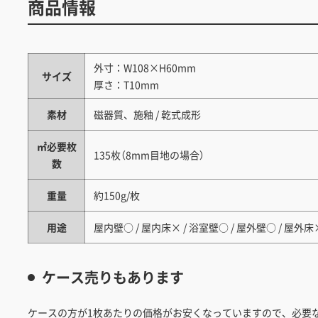
商品情報
外寸：W108×H60mm
サイズ
厚さ：T10mm
素材
磁器質、施釉 / 乾式成形
㎡必要枚
135枚（8mm目地の場合）
数
重量
約150g/枚
用途
屋内壁○ / 屋内床× / 浴室壁○ / 屋外壁○ / 屋外床
ケース売りもあります
ケースの方が1枚あたりの価格がお安くなっていますので、必要