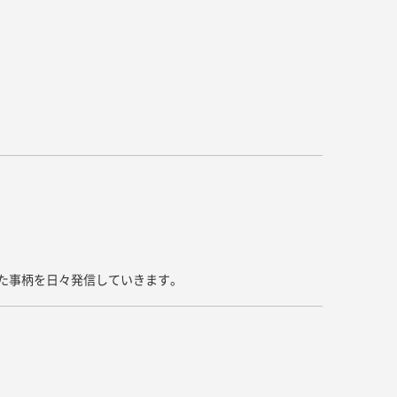
キッチン すべて
壁紙・クロス
ブリック・レンガ
足場板
キッチン本体
化粧板・シート
床タイル
畳・その他
洗面 すべて
キッチン天板・シンク
洗面ボウル・洗面台
レンジフード
バス・トイレ すべて
洗面水栓
キッチン水栓
浴槽・浴室・シャワー水栓
ミラー
コンロ・食洗機・設備機器
パーツ・ハードウェア すべて
手洗い器
カウンター天板
キッチンパネル
タオル掛け・バー
トイレアクセサリー
洗面アクセサリー
キッチン収納
棚パーツ・ラック すべて
ペーパーホルダー
ランドリーパーツ
キッチンアクセサリー
棚受け
ハンガーパイプ
洗面セットアップ
テーブル・デスク すべて
キッチンセットアップ
棚板
いた事柄を日々発信していきます。
フック
テーブル脚
棚・ラック
ドアノブ・ハンドル
家具・収納 すべて
テーブル天板
取っ手・つまみ
収納・キャビネット
テーブル・デスク本体
手摺
建具 すべて
椅子・スツール