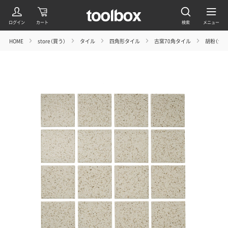
HOME
store（買う）
タイル
四角形タイル
古窯70角タイル
胡粉（シー