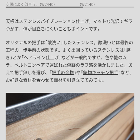
空間によく似合う。（W2440）
（W2140）
天板はステンレスバイブレーション仕上げ。マットな光沢でギラ
つかず、傷が目立ちにくいこともポイントです。
オリジナルの把手は「酸洗い」したステンレス。酸洗いとは最終の
工程の一歩手前の状態です。よく出回っているステンレスは「磨
き」とか「ヘアライン仕上げ」などが一般的ですが、色や艶のム
ラ、ベルトコンベアで運ばれた傷跡のラフ感を活かしました。あ
えて把手無しを選び、『
把手の金物
』や『
鋳物キッチン把手
』など、
お好きな素材を合わせて面材を引き立ててみても。