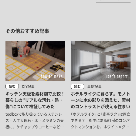
その他おすすめ記事
DIY記事
事例記事
読む
読む
キッチン天板を​素材別で​比較！​
ホテルライクに暮らす。モノト
暮らしの​“リアルな​汚れ・熱・
ーンに木の彩りを添えた、素材
傷”に​ついて​検証してみた​
のコントラストが映える住まい
toolboxで​取り扱っている​ステンレ
「ホテルライク」と「家事ラク」は両立
ス・​人工大理石・木・メラミンの​天
できる？ 街中にある61㎡のコンパ
板に、​ケチャップや​コーヒーなどの​
クトマンションを、ホワイト×グレ
汚れ、​包丁の​傷など、​実際の​暮らし
ー×ブラックを基調にリノベーショ