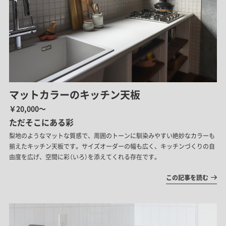
マットカラーのキッチン天板
￥20,000～
ただ​そこに​ある​彩​
​梨地のような​マットな​質感で、​周囲の​トーンに​馴染みやすい​絶妙なカラーも
揃えたキッチン天板です。​サイズオーダーの​幅も​広く、​キッチンづくりの自
由度を広げ、空間に彩（いろ）を添えてくれる存在です。
この記事を読む