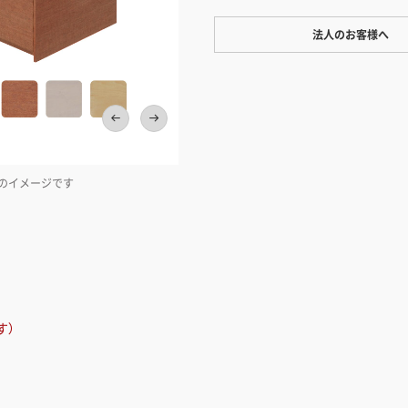
法人のお客様へ
ワンプライス販売
法人・個人様いずれも全て一律の
ております。法人/個人事業主様
い」も対応しています。
「請求書払い」
時のイメージです
ラワン・シナ・バーチが選択できます
カートでのお見積り機能
「この商品を選ぶ」からご希望の
入れていただき、お届け先種別・
択すると、送料を含んだ合計金額
とができます。お見積り書の出力
す）
見積もりガ