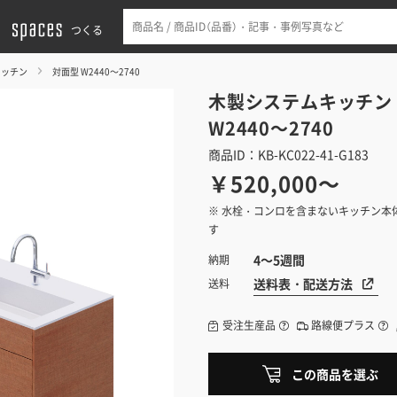
つくる
キッチン
対面型 W2440～2740
木製システムキッチン
W2440～2740
商品ID：KB-KC022-41-G183
￥520,000～
※ 水栓・コンロを含まないキッチン本
す
4～5週間
納期
送料表・配送方法
送料
受注生産品
路線便プラス
この商品を選ぶ