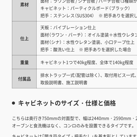
面材：ラワン合板 / シナ合板 / バーチ合板（3種類
素材
キャビネット：パーティクルボード（ブラック）
把手：ステンレス（SUS304） ※ 把手ありを選択
天板：バイブレーション仕上
面材（ラワン・バーチ）：オイル塗装＋水性ウレタ
仕上
面材（シナ）：水性ウレタン塗装、小口テープ仕上
把手：酸洗い仕上 ※ 把手ありを選択した場合
重量
キャビネット1つで40kg程度、全体で140kg程度
排水トラップ一式（配管は除く）、取付用ビス一式
付属品
取扱説明書、施工説明書
キャビネットのサイズ・仕様と価格
こちらは奥行き750mmの対面型で、幅は2440mm・2590mm・
オーブンと食洗機はなく、コンロのみを設置できるタイプです。
キャビネットは「開き戸タイプ・把手なし」を基本形としていま