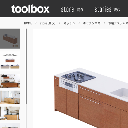
買う
読む
HOME
store（買う）
キッチン
キッチン本体
木製システム