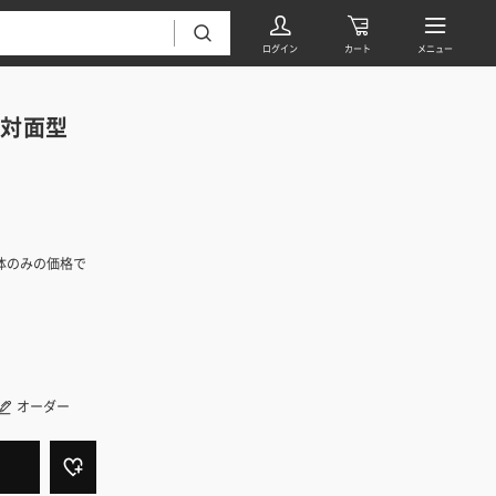
対面型
体のみの価格で
フローリング・床材 すべて
無垢フローリング
タイル すべて
挽板複合フローリング
モザイクタイル
オーダー
パーケット・ヘリンボーン
内装壁材 すべて
四角形タイル
遮音・直貼りフローリング
ウッドパネル・板壁材
装飾タイル
DIYフローリング