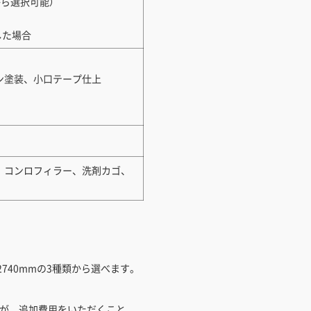
から選択可能）
した場合
ン塗装、小口テープ仕上
、コンロフィラー、洗剤カゴ、
2740mmの3種類から選べます。
すが、追加費用をいただくこと