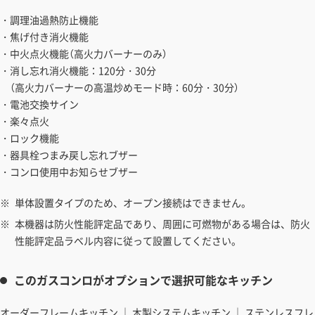
・調理油過熱防止機能
・焦げ付き消火機能
・中火点火機能（高火力バーナーのみ）
・消し忘れ消火機能：120分・30分
（高火力バーナーの高温炒めモード時：60分・30分）
・電池交換サイン
・楽々点火
・ロック機能
・器具栓つまみ戻し忘れブザー
・コンロ使用中お知らせブザー
単体設置タイプのため、オープン接続はできません。
本機器は防火性能評定品であり、周囲に可燃物がある場合は、防火
性能評定品ラベル内容に従って設置してください。
このガスコンロがオプションで選択可能なキッチン
オーダーフレームキッチン
｜
木製システムキッチン
｜
ステンレスフレ