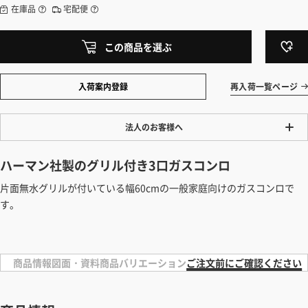
在庫品
宅配便
この商品を選ぶ
入荷案内登録
再入荷一覧ページ
法人のお客様へ
ワンプライス販売
ハーマン社製のグリル付き3口ガスコンロ
法人・個人様いずれも全て一律の価格で販売しております。法人/個人
片面無水グリルが付いている幅60cmの一般家庭向けのガスコンロで
事業主様には「請求書払い」も対応しています。
す。
「請求書払い」の詳細はこちら
カートでのお見積り機能
「この商品を選ぶ」からご希望の商品をカートに入れていただき、お届
商品情報
図面・資料
商品バリエーション
ご注文前にご確認ください
け先種別・都道府県を選択すると、送料を含んだ合計金額を確認する
ことができます。お見積り書の出力も可能です。