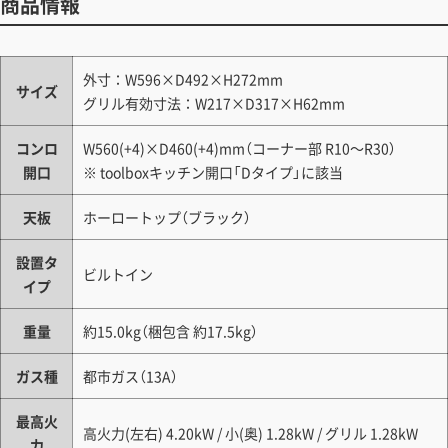
商品情報
見積もりガイドはこちら
外寸：W596×D492×H272mm
サイズ
グリル有効寸法：W217×D317×H62mm
コンロ
W560(+4)×D460(+4)mm（コーナー部 R10～R30）
開口
※ toolboxキッチン開口「Dタイプ」に該当
天板
ホーロートップ（ブラック）
設置タ
ビルトイン
イプ
重量
約15.0kg（梱包含 約17.5kg）
ガス種
都市ガス（13A）
最高火
高火力(左右) 4.20kW / 小(奥) 1.28kW / グリル 1.28kW
力