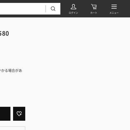
580
かかる場合があ
フローリング・床材 すべて
無垢フローリング
タイル すべて
挽板複合フローリング
モザイクタイル
パーケット・ヘリンボーン
内装壁材 すべて
四角形タイル
遮音・直貼りフローリング
ウッドパネル・板壁材
装飾タイル
DIYフローリング