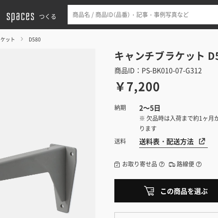
つくる
ラケット
D580
キャンチブラケット
D
商品ID：PS-BK010-07-G312
￥7,200
2～5日
納期
※ 欠品時は入荷まで約1ヶ月
ります
送料表・配送方法
送料
お取り寄せ品
路線便
この商品を選ぶ