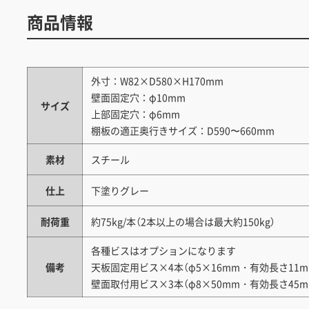
商品情報
外寸：W82×D580×H170mm
壁面固定穴：φ10mm
サイズ
上部固定穴：φ6mm
棚板の適正奥行きサイズ：D590〜660mm
素材
スチール
仕上
下塗りグレー
耐荷重
約75kg/本（2本以上の場合は最大約150kg）
各種ビスはオプションになります
備考
天板固定用ビス×4本（φ5×16mm・有効長さ11m
壁面取付用ビス×3本（φ8×50mm・有効長さ45m