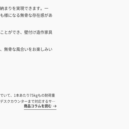
納まりを実現できます。一
も様になる無骨な存在感があ
ことができ、壁付け造作家具
、無骨な風合いをお楽しみい
いて、1本あたり75kgもの耐荷重
デスクカウンターまで対応するサイ
商品コラムを読む
た洗面やキッチン天板のブラケット