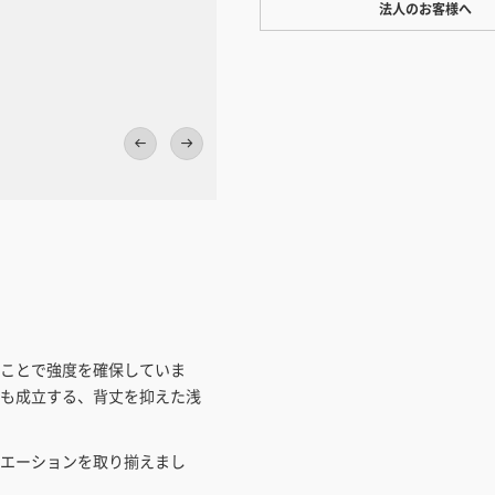
法人のお客様へ
ワンプライス販売
法人・個人様いずれも全て一律の
ております。法人/個人事業主様
い」も対応しています。
「請求書払い」
フロート感のある棚やカウンターデスクを
カートでのお見積り機能
D280、下のカウンターデスクはD480で
「この商品を選ぶ」からご希望の
入れていただき、お届け先種別・
択すると、送料を含んだ合計金額
とができます。お見積り書の出力
見積もりガ
ことで強度を確保していま
も成立する、背丈を抑えた浅
エーションを取り揃えまし