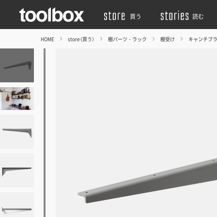
買う
読む
HOME
store（買う）
棚パーツ・ラック
棚受け
キャンチブ