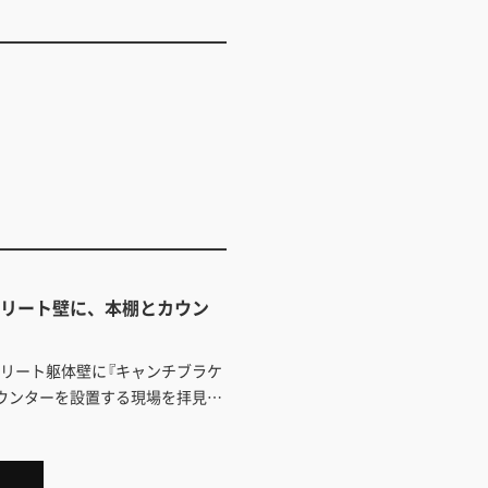
クリート壁に、本棚とカウン
リート躯体壁に『キャンチブラケ
ウンターを設置する現場を拝見。
ンマードリル？作業効率アップの
プロならではの参考になるポイン