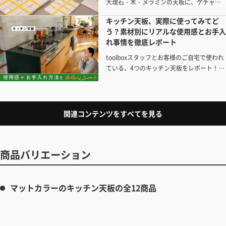
大理石・木・メラミンの​天板に、​ケチャッ
プや​コーヒーなどの​汚れ、​包丁の​傷など、​
キッチン天板、​実際に​使ってみて​ど
実際の​暮らしで​起こりがちな​“汚れ・熱・
う？素材別にリアルな使用感とお手入
傷”に​ついて​検証してみました。​
れ事情を徹底レポート
toolboxスタッフとお客様のご自宅で使われ
ている、4つのキッチン天板をレポート！選
んだ理由から実際の使い心地、お手入れの
仕方まで、リアルな声をお届けします。
関連コンテンツをすべてを見る
商品バリエーション
マットカラーのキッチン天板の全12商品