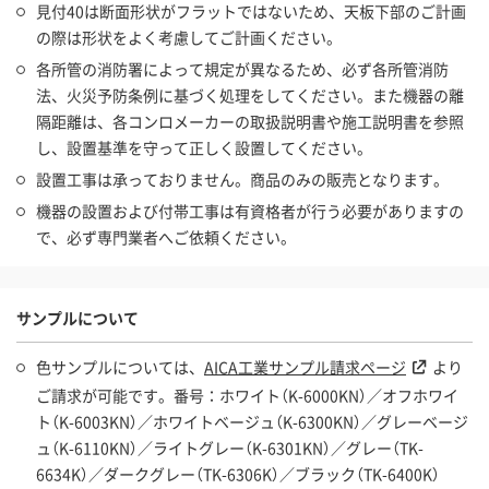
見付40は断面形状がフラットではないため、天板下部のご計画
の際は形状をよく考慮してご計画ください。
各所管の消防署によって規定が異なるため、必ず各所管消防
法、火災予防条例に基づく処理をしてください。また機器の離
隔距離は、各コンロメーカーの取扱説明書や施工説明書を参照
し、設置基準を守って正しく設置してください。
設置工事は承っておりません。商品のみの販売となります。
機器の設置および付帯工事は有資格者が行う必要がありますの
で、必ず専門業者へご依頼ください。
サンプルについて
色サンプルについては、
AICA工業サンプル請求ページ
より
ご請求が可能です。番号：ホワイト（K-6000KN）／オフホワイ
ト（K-6003KN）／ホワイトベージュ（K-6300KN）／グレーベージ
ュ（K-6110KN）／ライトグレー（K-6301KN）／グレー（TK-
6634K）／ダークグレー（TK-6306K）／ブラック（TK-6400K）