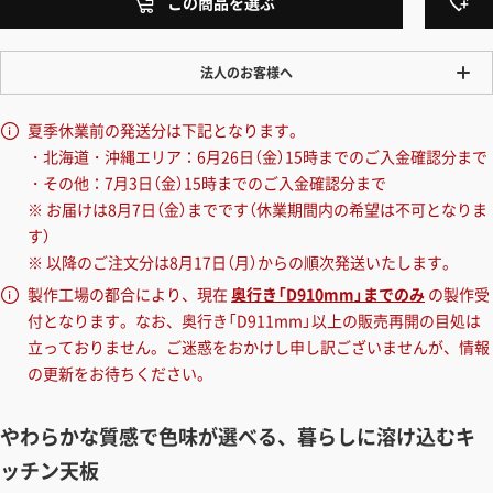
この商品を選ぶ
法人のお客様へ
ワンプライス販売
夏季休業前の発送分は下記となります。
法人・個人様いずれも全て一律の価格で販売しております。法人/個人
・北海道・沖縄エリア：6月26日（金）15時までのご入金確認分まで
事業主様には「請求書払い」も対応しています。
・その他：7月3日（金）15時までのご入金確認分まで
「請求書払い」の詳細はこちら
※ お届けは8月7日（金）までです（休業期間内の希望は不可となりま
す）
カートでのお見積り機能
※ 以降のご注文分は8月17日（月）からの順次発送いたします。
「この商品を選ぶ」からご希望の商品をカートに入れていただき、お届
製作工場の都合により、現在
奥行き「D910mm」までのみ
の製作受
け先種別・都道府県を選択すると、送料を含んだ合計金額を確認する
付となります。なお、奥行き「D911mm」以上の販売再開の目処は
ことができます。お見積り書の出力も可能です。
立っておりません。ご迷惑をおかけし申し訳ございませんが、情報
の更新をお待ちください。
見積もりガイドはこちら
やわらかな質感で色味が選べる、暮らしに溶け込むキ
ッチン天板