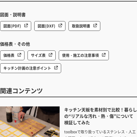
図面・説明書
図面(PDF)
図面(DXF)
取扱説明書
価格表・その他
価格表
サイズ表
使用・施工の注意事項
キッチン計画の注意ポイント
関連コンテンツ
キッチン天板を​素材別で​比較！​暮らし
の​“リアルな​汚れ・熱・傷”に​ついて​
検証してみた​
toolboxで​取り扱っている​ステンレス・​人工