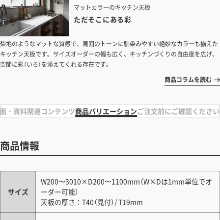
マットカラーのキッチン天板
ただ​そこに​ある​彩​
​梨地のような​マットな​質感で、​周囲の​トーンに​馴染みやすい​絶妙なカラーも揃えた
キッチン天板です。​サイズオーダーの​幅も​広く、​キッチンづくりの自由度を広げ、
空間に彩（いろ）を添えてくれる存在です。
商品コラムを読む
面・資料
関連コンテンツ
商品バリエーション
ご注文前にご確認ください
商品情報
W200〜3010×D200〜1100mm（W×Dは1mm単位でオ
サイズ
ーダー可能）
天板の厚さ：T40（見付）/ T19mm