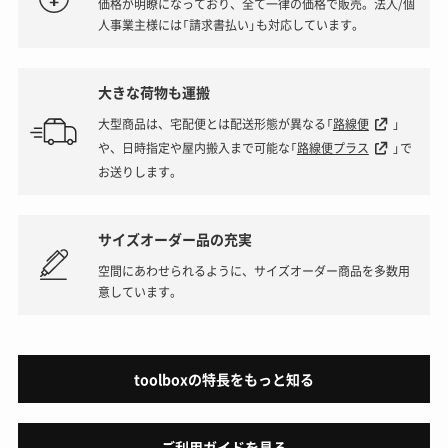
価格が明瞭になっており、全て一律の価格で販売。法人/個
人事業主様には「請求書払い」も対応しています。
大きな荷物も運搬
大型商品は、宅配便とは配送形態が異なる「
路線便
」
や、日時指定や屋内搬入まで可能な「
路線便プラス
」で
お送りします。
サイズオーダー品の充実
空間にあわせられるように、サイズオーダー商品を多数用
意しています。
toolboxの特長をもっと知る
ご利用ガイドを見る