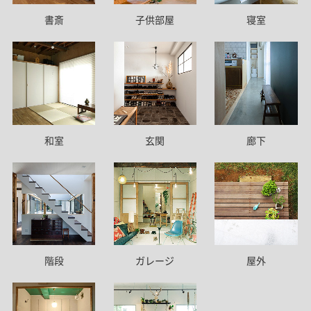
書斎
子供部屋
寝室
和室
玄関
廊下
階段
ガレージ
屋外