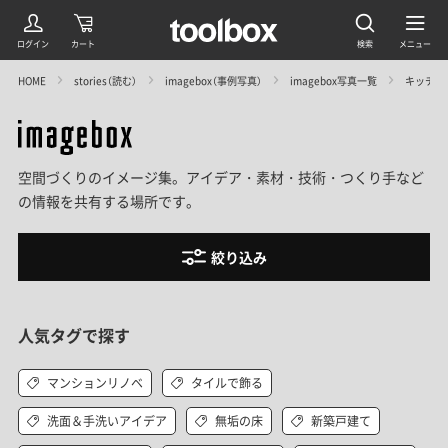
HOME
stories（読む）
imagebox（事例写真）
imagebox写真一覧
キッチン
空間づくりのイメージ集。アイデア・素材・技術・つくり手など
の情報を共有する場所です。
絞り込み
人気タグで探す
マンションリノベ
タイルで飾る
洗面＆手洗いアイデア
無垢の床
新築戸建て