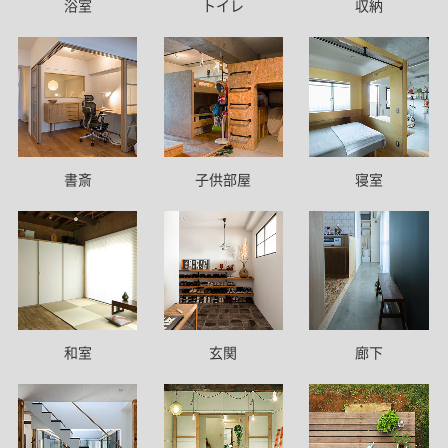
トイレ
浴室
収納
書斎
子供部屋
寝室
和室
玄関
廊下