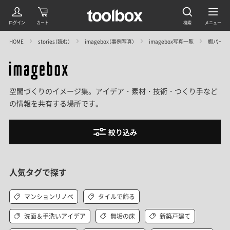
HOME
stories（読む）
imagebox（事例写真）
imagebox写真一覧
棚パーツ
空間づくりのイメージ集。アイデア・素材・技術・つくり手など
の情報を共有する場所です。
絞り込み
人気タグで探す
マンションリノベ
タイルで飾る
洗面＆手洗いアイデア
無垢の床
新築戸建て