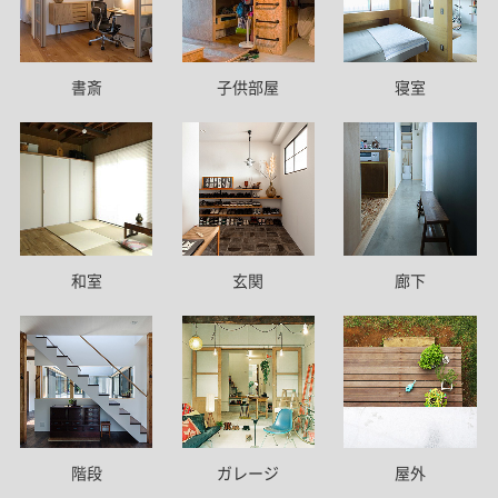
書斎
子供部屋
寝室
和室
玄関
廊下
階段
ガレージ
屋外