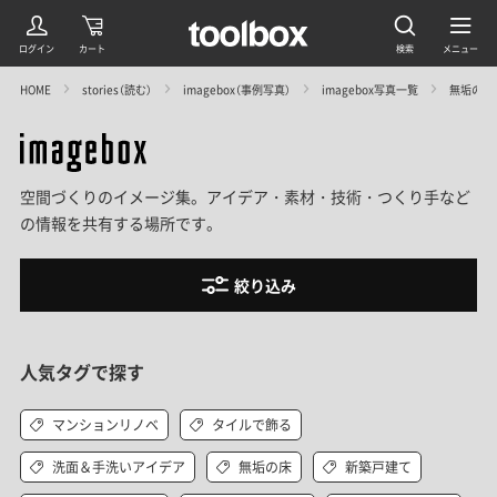
HOME
stories（読む）
imagebox（事例写真）
imagebox写真一覧
無垢の床
空間づくりのイメージ集。アイデア・素材・技術・つくり手など
の情報を共有する場所です。
絞り込み
人気タグで探す
マンションリノベ
タイルで飾る
洗面＆手洗いアイデア
無垢の床
新築戸建て