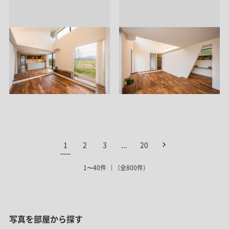
1
2
3
...
20
1〜40件
（全800件）
写真を部屋から探す