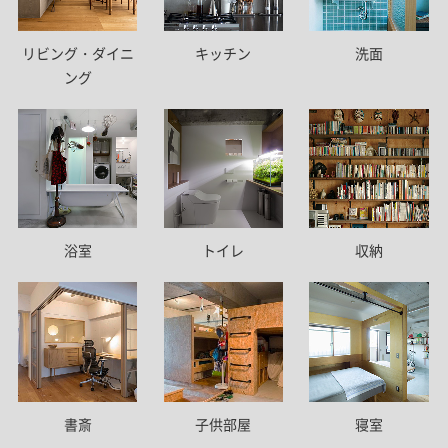
リビング・ダイニ
キッチン
洗面
ング
トイレ
浴室
収納
書斎
子供部屋
寝室