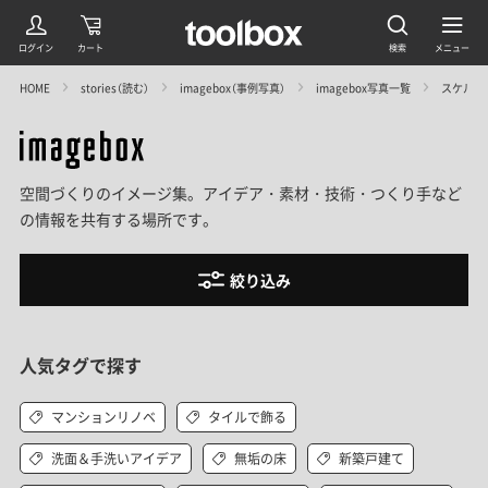
HOME
stories（読む）
imagebox（事例写真）
imagebox写真一覧
スケルト
空間づくりのイメージ集。アイデア・素材・技術・つくり手など
の情報を共有する場所です。
絞り込み
人気タグで探す
マンションリノベ
タイルで飾る
洗面＆手洗いアイデア
無垢の床
新築戸建て