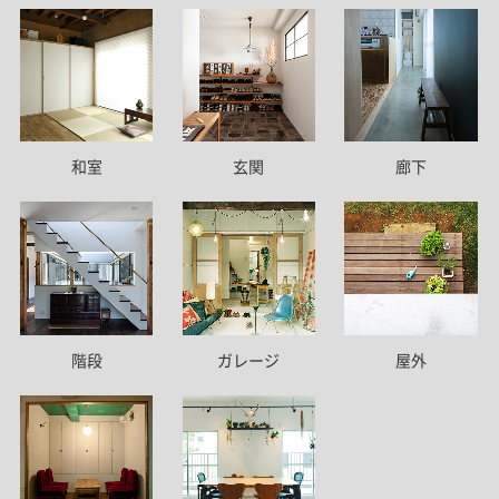
和室
玄関
廊下
階段
ガレージ
屋外