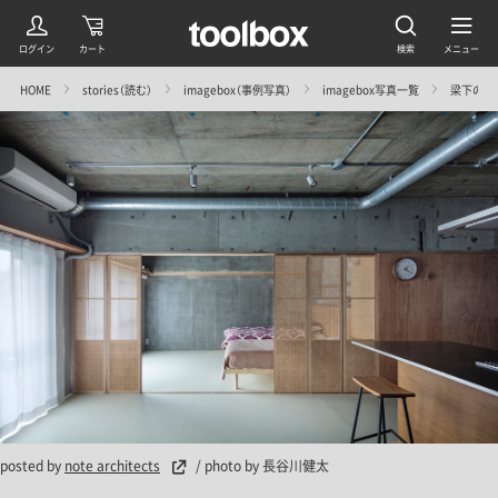
HOME
stories（読む）
imagebox（事例写真）
imagebox写真一覧
梁下の改修／n
posted by
note architects
/ photo by 長谷川健太