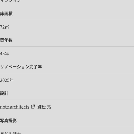
床面積
72㎡
築年数
45年
リノベーション完了年
2025年
設計
note architects
鎌松 亮
写真撮影
長谷川健太