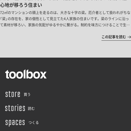
心地が移ろう住まい
72㎡のマンションの頭上を走るのは、大きな十字の梁。厄介者として扱われがちな
「梁」の存在を、家の個性として見立てた4人家族の住まいです。梁のラインに沿っ
て素材が移ろい、家族の気配がゆるやかに繋がる。制約を味方につけることで生ま
れた、新しい感性が息づく空間をご紹介します。
この記事を読む
買う
読む
つくる