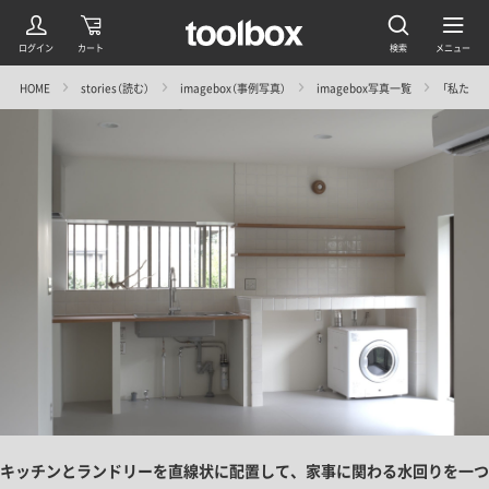
HOME
stories（読む）
imagebox（事例写真）
imagebox写真一覧
「私たち
キッチンとランドリーを直線状に配置して、家事に関わる水回りを一つ