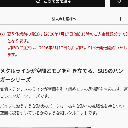
この商品を選ぶ
法人のお客様へ
ワンプライス販売
夏季休業前の発送は【2026年7月17日（金）15時のご入金確認分まで】
法人・個人様いずれも全て一律の価格で販売しております。法人/個人
となります。
事業主様には「請求書払い」も対応しています。
以降のご注文は、2026年8月17日（月）以降より順次発送開始いたし
「請求書払い」の詳細はこちら
ます。
カートでのお見積り機能
メタルラインが空間とモノを引き立てる、SUSのハン
「この商品を選ぶ」からご希望の商品をカートに入れていただき、お届
ガーシリーズ
け先種別・都道府県を選択すると、送料を含んだ合計金額を確認する
ことができます。お見積り書の出力も可能です。
無垢ステンレスのラインが空間を引き締めモノの居場所を生み出す、新
しいハンガーシリーズです。
見積もりガイドはこちら
パイプに沿うような形状のパーツは、様々な形への拡張性を持ちつつ、
空間に線を引いているかのような細いシルエットです。