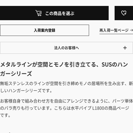
この商品を選ぶ
入荷案内登録
再入荷一覧ページ
法人のお客様へ
ワンプライス販売
メタルラインが空間とモノを引き立てる、SUSのハン
法人・個人様いずれも全て一律の価格で販売しております。法人/個人
ガーシリーズ
事業主様には「請求書払い」も対応しています。
無垢ステンレスのラインが空間を引き締めモノの居場所を生み出す、新
「請求書払い」の詳細はこちら
しいハンガーシリーズです。
カートでのお見積り機能
お客様自身で組み合わせ方を自由にアレンジできるように、パーツ単体
「この商品を選ぶ」からご希望の商品をカートに入れていただき、お届
のバラ売りも行っています。こちらは水平パイプ L1800の商品ページ
け先種別・都道府県を選択すると、送料を含んだ合計金額を確認する
です。
ことができます。お見積り書の出力も可能です。
見積もりガイドはこちら