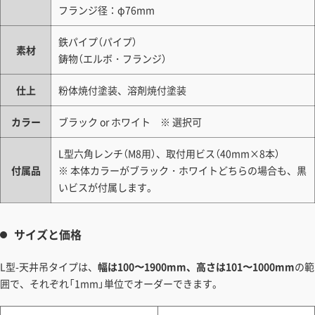
フランジ径：φ76mm
鉄パイプ（パイプ）
素材
鋳物（エルボ・フランジ）
仕上
粉体焼付塗装、溶剤焼付塗装
カラー
ブラック or ホワイト ※ 選択可
L型六角レンチ（M8用）、取付用ビス（40mm×8本）
付属品
※ 本体カラーがブラック・ホワイトどちらの場合も、黒
いビスが付属します。
サイズと価格
L型-天井吊タイプは、
幅は100〜1900mm、高さは101〜1000mm
の範
囲で、それぞれ「1mm」単位でオーダーできます。