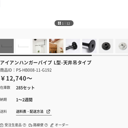
1｜12
アイアンハンガーパイプ
L型-天井吊タイプ
商品ID：PS-HB008-11-G192
￥12,740～
285セット
在庫数
1～2週間
納期
送料表・配送方法
送料
受注生産品
路線便
オーダー