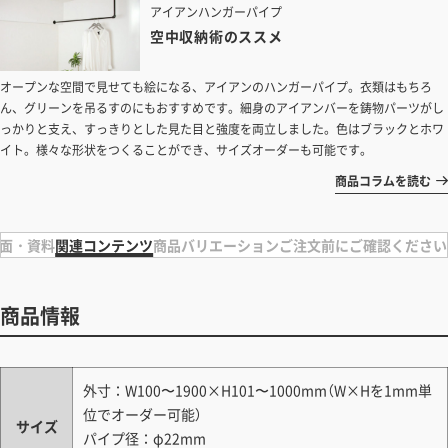
アイアンハンガーパイプ
空中収納術のススメ
オープンな空間で見せても絵になる、アイアンのハンガーパイプ。衣類はもちろ
ん、グリーンを吊るすのにもおすすめです。細身のアイアンバーを鋳物パーツがし
っかりと支え、すっきりとした見た目と強度を両立しました。色はブラックとホワ
イト。様々な形状をつくることができ、サイズオーダーも可能です。
商品コラムを読む
面・資料
関連コンテンツ
商品バリエーション
ご注文前にご確認ください
商品情報
外寸：W100〜1900×H101〜1000mm（W×Hを1mm単
位でオーダー可能）
サイズ
パイプ径：φ22mm