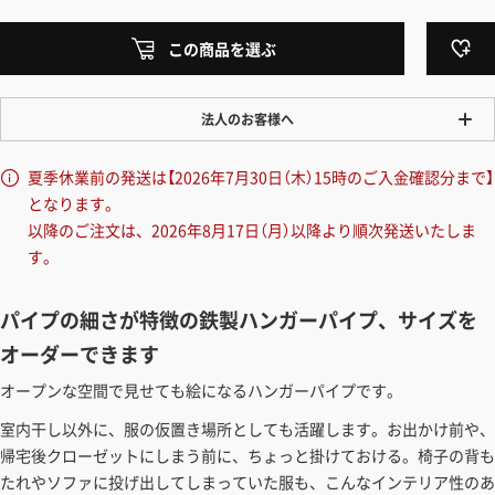
この商品を選ぶ
法人のお客様へ
ワンプライス販売
夏季休業前の発送は【2026年7月30日（木）15時のご入金確認分まで】
法人・個人様いずれも全て一律の価格で販売しております。法人/個人
となります。
事業主様には「請求書払い」も対応しています。
以降のご注文は、2026年8月17日（月）以降より順次発送いたしま
「請求書払い」の詳細はこちら
す。
カートでのお見積り機能
パイプの細さが特徴の鉄製ハンガーパイプ、サイズを
「この商品を選ぶ」からご希望の商品をカートに入れていただき、お届
オーダーできます
け先種別・都道府県を選択すると、送料を含んだ合計金額を確認する
ことができます。お見積り書の出力も可能です。
オープンな空間で見せても絵になるハンガーパイプです。
見積もりガイドはこちら
室内干し以外に、服の仮置き場所としても活躍します。お出かけ前や、
帰宅後クローゼットにしまう前に、ちょっと掛けておける。椅子の背も
たれやソファに投げ出してしまっていた服も、こんなインテリア性のあ