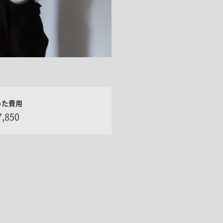
ドア・扉
テレビボード
カーテン・ブラインド すべて
引き戸
姿見・鏡
カーテン
室内窓
照明・スイッチ すべて
カーテンレール
建具金物
ペンダント・シーリング
ブラインド
塗料 すべて
直付・ブラケット照明
室内壁塗料
コンセント照明
った費用
エクステリア すべて
木部用塗料
レール・スポットライト
,850
ポスト
その他塗料
照明パーツ
DIY すべて
表札・サイン
電球
DIYアイテム
スイッチ
その他いろいろ すべて
道具・工具
ハンモック・蚊帳
フレーム・額縁
本・雑貨