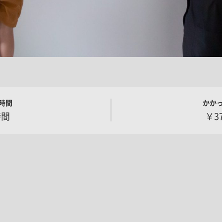
時間
かか
時間
￥37