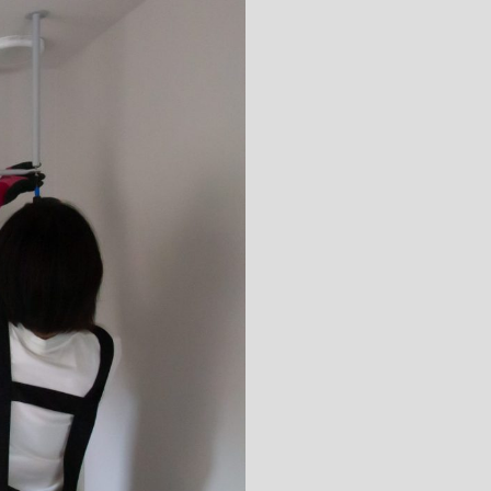
キッチン すべて
壁紙・クロス
ブリック・レンガ
足場板
キッチン本体
化粧板・シート
床タイル
カーペット・床タイル・畳
洗面 すべて
キッチン天板・シンク
洗面ボウル・洗面台
レンジフード
バス・トイレ すべて
洗面水栓
キッチン水栓
浴槽・浴室・シャワー水栓
ミラー
コンロ・食洗機・設備機器
パーツ・ハードウェア すべて
手洗い器
カウンター天板
キッチンパネル
タオル掛け・バー
トイレアクセサリー
洗面アクセサリー
キッチン収納
棚パーツ・ラック すべて
ペーパーホルダー
ランドリーパーツ
キッチンアクセサリー
棚受け
ハンガーパイプ
洗面セットアップ
テーブル・デスク すべて
キッチンセットアップ
棚板
フック
テーブル脚
棚・ラック
ドアノブ・ハンドル
家具・収納 すべて
テーブル天板
取っ手・つまみ
収納・キャビネット
テーブル・デスク本体
手摺
建具 すべて
椅子・スツール