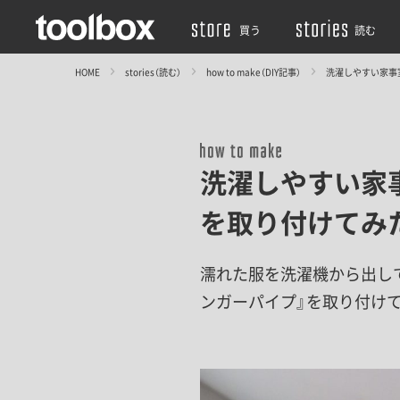
買う
読む
HOME
stories（読む）
how to make（DIY記事）
洗濯しやすい家事
洗濯しやすい家
を取り付けてみ
濡れた服を洗濯機から出し
ンガーパイプ』を取り付け