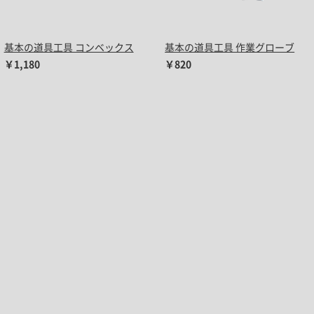
基本の道具工具 コンベックス
基本の道具工具 作業グローブ
￥1,180
￥820