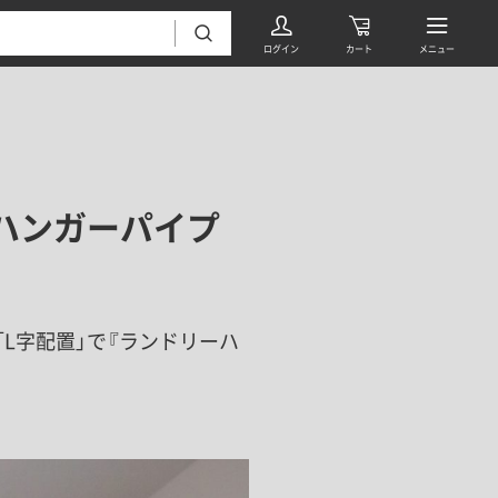
ハンガーパイプ
フローリング・床材 すべて
L字配置」で『ランドリーハ
無垢フローリング
タイル すべて
挽板複合フローリング
モザイクタイル
パーケット・ヘリンボーン
内装壁材 すべて
四角形タイル
遮音・直貼りフローリング
ウッドパネル・板壁材
装飾タイル
DIYフローリング