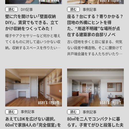
DIY記事
事例記事
読む
読む
壁に穴を開けない「壁面収納
座る？台にする？寄りかかる？
DIY」。賃貸でもできる、立て
団地の外構にヒントを得
かけ収納をつくってみた！
た、“用途不明確”な場所が点
在する建築家の自邸リノベ
帽子やアクセサリーなど何かと増え
てくるものに対して追いつかない収
古い団地を歩くと目に留まる、何気
納。収納するスペースを作りたいけ
ない段差や構造物。そこに腰掛けて
ど、賃貸では壁に穴を開けてフック
井戸端会議をする人たちがいたり、
や棚を増やすのもなかなか難しい。
登ったり、机代わりにしたりして遊
そんな方におすすめ！立てかけるだ
ぶ子どもたちがいたり。何気ないも
けの収納アイデアを紹介します。
のが、誰かの居場所になっている。
toolboxスタッフ三上による築古戸
そんな「団地の風景」を家の中まで引
建の実家アップデート第15弾。番外
き込んだ、建築家の自邸リノベーシ
編です。
ョンをご紹介します。
事例記事
事例記事
読む
読む
あえてLDKを広げない選択。
80㎡を二人でコンパクトに暮
60㎡で家族4人の「完全個室」を
らす。子育てがひと段落した夫