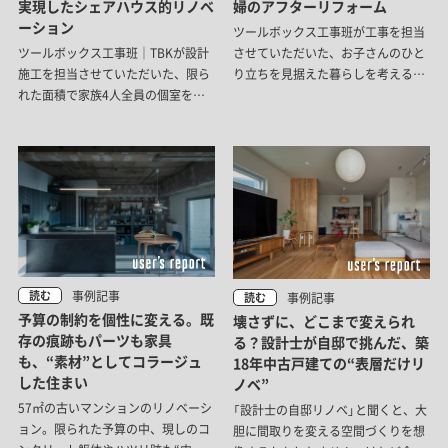
実現したシェアハウス的リノベ
婦のアフターリフォーム
ーション
ツールボックス工事班が工事を担当
ツールボックス工事班｜TBKが設計
させていただいた、お子さんのひと
施工を担当させていただいた、限ら
り立ちを見据えた暮らしを考えるリ
れた面積で家族4人全員の個室をし
フォーム事例です。必要な場所とも
っかり設えたマンションリフォーム
のを集約し、80㎡を二人の暮らしに
事例です。
ちょうど良いスケールにまとめあげ
ました。
事例記事
読む
事例記事
読む
予算の制約を個性に変える。既
壊さずに、どこまで変えられ
存の痕跡もパーツも家具
る？設計士が自邸で挑んだ、築
も、“素材”としてコラージュ
18年中古戸建ての“表層だけリ
した住まい
ノベ”
57㎡の古いマンションのリノベーシ
「設計士の自邸リノベ」と聞くと、大
ョン。限られた予算の中、現しのコ
胆に間取りを変える空間づくりを想