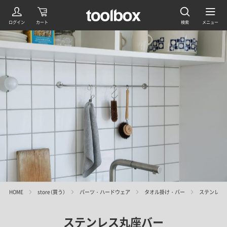
HOME
store（買う）
パーツ・ハードウェア
タオル掛け・バー
ステンレス
ステンレス丸座バー