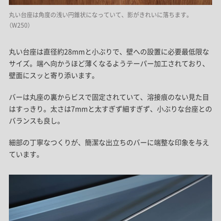
丸い台座は角度の浅い円錐状になっていて、影がきれいに落ちます。
（W250）
丸い台座は直径約28mmと小ぶりで、壁への設置に必要最低限な
サイズ。端へ向かうほど薄くなるようテーパー加工されており、
壁面にスッと寄り添います。
バーは丸座の裏からビスで固定されていて、溶接痕のない見た目
はすっきり。太さは7mmと太すぎず細すぎず、小ぶりな台座との
バランスも良し。
細部の丁寧なつくりが、簡潔な出立ちのバーに端整な印象を与え
ています。