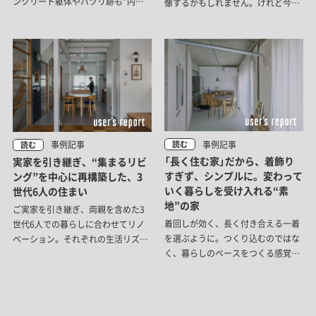
ンクリート躯体やハツリ跡も“内装
像するかもしれません。けれど今回
を構成する素材”と捉え、パーツや
紹介する設計士の自邸は、間取りを
家具、照明と、コラージュするよう
変えない“表層だけ”のリノベ。壊さ
に空間を“編集”した住まいをご紹介
ずに、どこまで心地よくできるの
します。
か？にトライした事例です。
事例記事
事例記事
読む
読む
「長く住む家」だから、着飾り
実家を引き継ぎ、“集まるリビ
すぎず、シンプルに。変わって
ング”を中心に再構築した、3
いく暮らしを受け入れる“素
世代6人の住まい
地”の家
ご実家を引き継ぎ、両親を含めた3
着回しが効く、長く付き合える一着
世代6人での暮らしに合わせてリノ
を選ぶように。つくり込むのではな
ベーション。それぞれの生活リズム
く、暮らしのベースをつくる感覚で
を大切にしつつ、みんなが集まれる
リノベーションして、これからの暮
場所をきちんとつくることを大事に
らしに寄り添い続けてくれるマイホ
しました。
ームをつくった事例をご紹介しま
す。