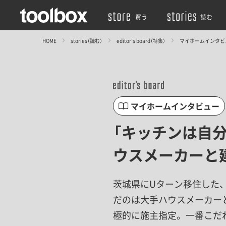
買う
読む
HOME
stories（読む）
editor’s board（特集）
マイホームインタビ
マイホームインタビュー
「キッチンは自
ウスメーカーと
茨城県にUターン移住した、
だのは大手ハウスメーカー
極的に施主指定。一番こだ