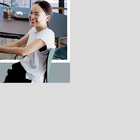
ドア・扉
テレビボード
カーテン・ブラインド すべて
引き戸
姿見・鏡
カーテン
室内窓
照明・スイッチ すべて
カーテンレール
建具金物
ペンダント・シーリング
ブラインド
塗料 すべて
直付・ブラケット照明
室内壁塗料
コンセント照明
エクステリア すべて
木部用塗料
レール・スポットライト
ポスト
その他塗料
照明パーツ
DIY すべて
表札・サイン
電球
DIYアイテム
スイッチ
その他いろいろ すべて
道具・工具
ハンモック・蚊帳
フレーム・額縁
本・雑貨