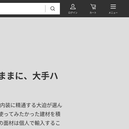
ままに、大手ハ
フローリング・床材 すべて
無垢フローリング
タイル すべて
挽板複合フローリング
、内装に精通する大迫が選ん
モザイクタイル
パーケット・ヘリンボーン
内装壁材 すべて
使ってみたかった建材を積
四角形タイル
遮音・直貼りフローリング
の面材は個人で輸入するこ
ウッドパネル・板壁材
装飾タイル
DIYフローリング