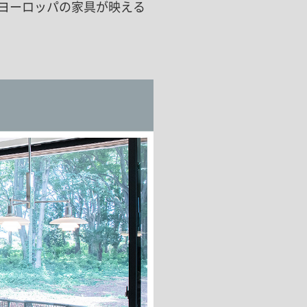
キッチン すべて
ヨーロッパの家具が映える
壁紙・クロス
ブリック・レンガ
足場板
キッチン本体
化粧板・シート
床タイル
カーペット・床タイル・畳
洗面 すべて
キッチン天板・シンク
洗面ボウル・洗面台
レンジフード
バス・トイレ すべて
洗面水栓
キッチン水栓
浴槽・浴室・シャワー水栓
ミラー
コンロ・食洗機・設備機器
パーツ・ハードウェア すべて
手洗い器
カウンター天板
キッチンパネル
タオル掛け・バー
トイレアクセサリー
洗面アクセサリー
キッチン収納
棚パーツ・ラック すべて
ペーパーホルダー
ランドリーパーツ
キッチンアクセサリー
棚受け
ハンガーパイプ
洗面セットアップ
テーブル・デスク すべて
キッチンセットアップ
棚板
フック
テーブル脚
棚・ラック
ドアノブ・ハンドル
家具・収納 すべて
テーブル天板
取っ手・つまみ
収納・キャビネット
テーブル・デスク本体
手摺
建具 すべて
椅子・スツール