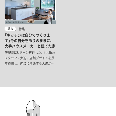
す。
た、東ならではの家づくりがありま
した。
特集
読む
「キッチンは自分でつくりま
す」今の自分をありのままに、
大手ハウスメーカーと建てた家
茨城県にUターン移住した、toolbox
スタッフ・大迫。店舗デザインを長
年経験し、内装に精通する大迫が選
んだのは大手ハウスメーカーとの家
づくりでした。壁材や照明、パーツ
など、自分が使ってみたかった建材
を積極的に施主指定。一番こだわっ
たキッチンはなんと自ら設計！一目
惚れした海外製の面材は個人で輸入
するこだわりぶりです。40代になっ
た今、改めて好きだと感じたという
北欧を中心としたヨーロッパの家具