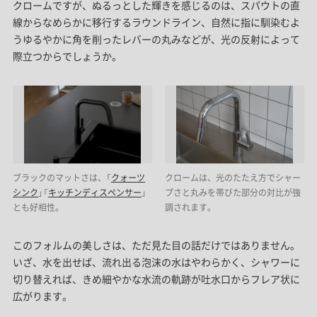
クロームですが
、
ぬるっとした輝きを感じるのは、スパウトの直
線からなめらかに移行するラウンドライン、自然に指に馴染むよ
うゆるやかに角を削ったレバーの丸みなどが、光の反射によって
際立つからでしょうか。
ブラックのマットさは、「
クォーツ
クロームは、光のたたえ方でシャー
シンク
」「
キッチンディスペンサー
」
プさと丸みを帯びた部分の対比が強
とも好相性。
調されます。
このフォルムの美しさは、ただ見た目の話だけではありません。
いざ、水を出せば、流れ出る泡沫の水はやわらかく、シャワーに
切り替えれば、きめ細やかな水流の軌跡が吐水口からフレア状に
広がります。