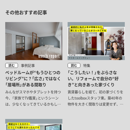
その他おすすめ記事
事例記事
特集
読む
読む
ベッドルームが“もうひとつの
「こうしたい！」をぶらさな
リビング”に？「広さ」ではなく
い。リフォームで自分の“好
「居場所」がある間取り
き”と向きあった家づくり
みんながスマホやタブレットを持つ
賃貸暮らしを経て、初の家づくりを
今、「家族でTV鑑賞」というシーン
したtoolboxスタッフ東。築40年の
は、少なくなってきているかもしれ
物件を大きく間取りは変更せず、床
ません。それぞれが別のことをしな
を塗装したりカラフルな色使いで表
がらも、互いの気配を感じられる。
層に変化を加えて自分の思い描く住
そんな距離感で過ごす暮らしを考え
まいを実現させました。そこには、
た、リノベーション事例を紹介しま
自分の「好き」を深掘りして向き合っ