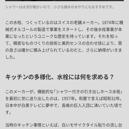
シャワーは水流が細かいので、小さな植木の水やりにもおすすめです。
この水栓、つくっているのはスイスの老舗メーカー。
1874年に機
械式
オルゴールの製造で事業をスタートし、その後水栓事業が本
業になったというユニークな歴史を持っています。それを知っ
て、精密なものづくりの技術と美的センスの合わせ技により、質
の良さは確かに積み上げられているのだと、さらに納得がいきま
した。
キッチンの多様化、水栓には何を求める？
このメーカーが、機能的な「シャワー付きの引き出しホース水栓」
を最初に世に送り出したのは、1957年。和暦で言えば昭和32年。
日本中が白黒テレビに夢中で、長嶋の巨人入団に沸いていた頃で
す。
当時のキッチン事情といえば、白いモザイクタイル貼りの流し台