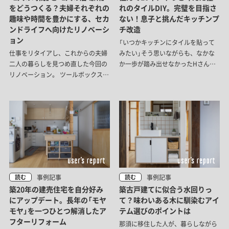
をどうつくる？夫婦それぞれの
れのタイルDIY。完璧を目指さ
趣味や時間を豊かにする、セカ
ない！息子と挑んだキッチンプ
ンドライフへ向けたリノベーシ
チ改造
ョン
「いつかキッチンにタイルを貼って
仕事をリタイアし、これからの夫婦
みたい」そう思いながらも、なかな
二人の暮らしを見つめ直した今回の
か一歩が踏み出せなかったHさん。
リノベーション。 ツールボックス工
子育てが一段落したタイミングで小
事班｜TBKが設計施工を担当し、開
学生の子供と一緒に楽しみながらタ
放的なキッチンを中心に、「2人で過
イルDIYに着手。「難しいことはやら
ごす時間」と「それぞれが自分らしく
ない」と決めた割り切り、目地づく
過ごす時間」のどちらも心地よく楽
りや苦戦したことまで、その様子を
しめる住まいへと整えました。
うかがいました。
事例記事
事例記事
読む
読む
築20年の建売住宅を自分好み
築古戸建てに似合う水回りっ
にアップデート。長年の「モヤ
て？味わいある木に馴染むアイ
モヤ」を一つひとつ解消したア
テム選びのポイントは
フターリフォーム
那須に移住した人が、暮らしながら