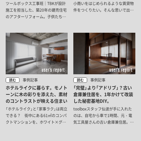
ツールボックス工事班｜TBKが設計
小商いをはじめられるような賃貸物
施工を担当した、築20年の建売住宅
件をつくりたい。そんな思いで出来
のアフターリフォーム。子供たちも
た職住一体の物件をご紹介します。
大きくなったご家族の、今のライフ
日本家屋のよさになじむ、水回り選
スタイルに合わせて、LDKがゆるや
びに注目してみました。
かにつながる心地よい空間へと整え
るお手伝いをさせていただきまし
た。
事例記事
事例記事
読む
読む
ホテルライクに暮らす。モノト
「完璧」より「アドリブ」？古い
ーンに木の彩りを添えた、素材
倉庫兼住居を、1年かけて改装
のコントラストが映える住まい
した秘密基地DIY。
「ホテルライク」と「家事ラク」は両立
toolboxスタッフ仙波が手に入れた
できる？ 街中にある61㎡のコンパ
のは、自宅から車で1時間、元・電
クトマンションを、ホワイト×グレ
気工具屋さんの古い倉庫兼住居。理
ー×ブラックを基調にリノベーショ
想の床を求めて「朝鮮貼り」に挑んで
ン。回遊性のある家事動線で、ホテ
は絶望し、タイルを貼る位置を間違