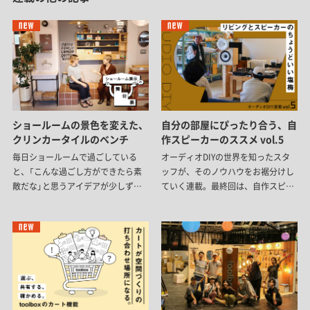
ショールームの景色を変えた、
自分の部屋にぴったり合う、自
クリンカータイルのベンチ
作スピーカーのススメ vol.5
毎日ショールームで過ごしている
オーディオDIYの世界を知ったスタ
と、「こんな過ごし方ができたら素
ッフが、そのノウハウをお裾分けし
敵だな」と思うアイデアが少しずつ
ていく連載。最終回は、自作スピー
生まれてきます。今回は、新商品の
カーについて。「スピーカーを作る」
『クリンカータイル』をきっかけに、
と聞くと難しそうですが、電気知識
ショールームの一角をタイルベンチ
はほぼ不要。名作スピーカーをお手
へとリニューアルしました。アイデ
本に、自分の部屋の棚にぴったり合
アを形にしながら、細かな納まりや
う一台をつくる、その手順をご紹介
使い心地を考えて完成した、新しい
します。
居場所。その舞台裏をご紹介しま
す。