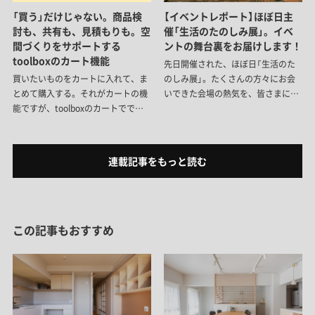
「買う」だけじゃない。商品検
【イベントレポート】ほぼ日主
討も、共有も、見積もりも。空
催「生活のたのしみ展」。イベ
間づくりをサポートする
ントの舞台裏をお届けします！
toolboxのカート機能
先日開催された、ほぼ日「生活のた
買いたいものをカートに入れて、ま
のしみ展」。たくさんの方々にお会
とめて購入する。それがカートの機
いできた会場の熱気を、皆さまにも
能ですが、toolboxのカートででき
共有できたら……ということで、ご
ることは、それだけじゃないんで
来場いただいた方はもちろん、惜し
す。「仕様違いの比較」や、「買うタ
くも足を運べなかった方にも楽しん
イミングの調整」、さらには施主と
でいただけるよう、イベントの舞台
連載記事をもっと読む
プロのコミュニケーションまでサポ
裏と当日の様子をお届けします。
ート。空間づくりをスムーズにする
toolboxのカート機能をご紹介しま
す。
この記事もおすすめ