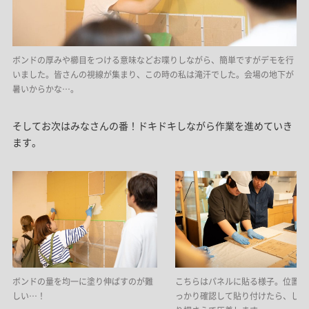
ボンドの厚みや櫛目をつける意味などお喋りしながら、簡単ですがデモを行
いました。皆さんの視線が集まり、この時の私は滝汗でした。会場の地下が
暑いからかな…。
そしてお次はみなさんの番！ドキドキしながら作業を進めていき
ます。
ボンドの量を均一に塗り伸ばすのが難
こちらはパネルに貼る様子。位置を
しい…！
っかり確認して貼り付けたら、しっ