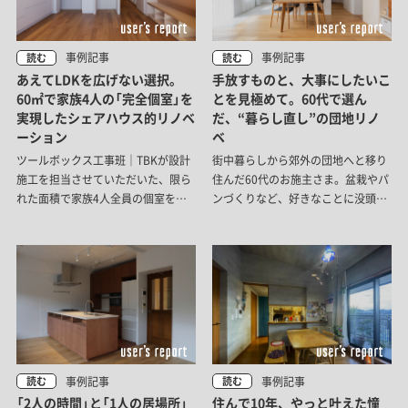
事例記事
事例記事
読む
読む
あえてLDKを広げない選択。
手放すものと、大事にしたいこ
60㎡で家族4人の「完全個室」を
とを見極めて。60代で選ん
実現したシェアハウス的リノベ
だ、“暮らし直し”の団地リノ
ーション
ベ
ツールボックス工事班｜TBKが設計
街中暮らしから郊外の団地へと移り
施工を担当させていただいた、限ら
住んだ60代のお施主さま。盆栽やパ
れた面積で家族4人全員の個室をし
ンづくりなど、好きなことに没頭す
っかり設えたマンションリフォーム
る時間を楽しむために、モノと暮ら
事例です。
しを整えて、「自分のこれから」を楽
しむ住まいをつくり上げました。
事例記事
事例記事
読む
読む
「2人の時間」と「1人の居場所」
住んで10年、やっと叶えた憧