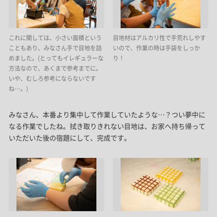
これに関しては、小さい面積という
目地材はアルカリ性で手荒れしやす
こともあり、みなさん手で目地を詰
いので、作業の時は手袋をしっか
めました。(とってもイレギュラーな
り！
方法なので、あくまで参考までに。
いや、むしろ参考にならないです
ね…。)
みなさん、本番より集中して作業していたような…？つい夢中に
なる作業でしたね。拭き取りきれない目地は、お家へ持ち帰って
いただいた後の宿題にして、完成です。