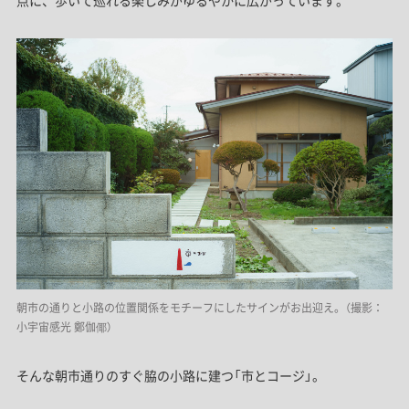
朝市の通りと小路の位置関係をモチーフにしたサインがお出迎え。（撮影：
小宇宙感光 鄭伽倻）
そんな朝市通りのすぐ脇の小路に建つ「市とコージ」。