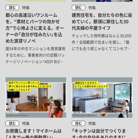
特集
特集
読む
読む
都心の高速沿いワンルーム
建売住宅を、自分たちの色に染
を、“素材とパーツの効かせ
めていく。那須に移住した30
方”で心地よさに変える。オー
代夫婦の平屋ライフ
ナーの「自分が住みたい」を込
チェックした物件数はなんと30,000
めた賃貸リノベ
件！全国範囲で住まいを探し、「誰
築54年の中古マンションを賃貸運用
にでも合う家じゃなくてコンセプト
するために、事業者向けの定額パッ
があり、遊べる余地もある家が良
ケージリノベーション『ASSY BIZ
い」というわがままな希望にハマっ
COMPO』でリノベーションを行いま
たのは、モデルハウスとして建てら
した。
れた建売住宅。自分たちらしい暮ら
しを育んでいけるハコと場所を那須
で見つけた、林さん・おちゅりさん
夫妻の移住ストーリーをご紹介しま
す。
特集
特集
読む
読む
お邪魔します！マイホームは
「キッチンは自分でつくりま
「人生で一番の衝動買い」
す」今の自分をありのままに、