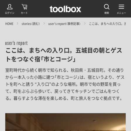
HOME
stories（読む）
user’s report（事例記事）
ここは、まちへの入り口。五城
ここは、まちへの入り口。五城目の朝とゲス
トをつなぐ宿「市とコージ」
室町時代から続く朝市で知られる、秋田県・五城目町。その通り
から一本入った小路に建つ「市とコージ」は、宿というより、ゲス
トを町へと誘う “入り口”のような場所。朝市で旬の野菜を買っ
て、町をぶらぶら歩いて、戻ってきてキッチンでごはんをつく
る。暮らすような滞在を楽しめる、町と旅人をつなぐ拠点です。