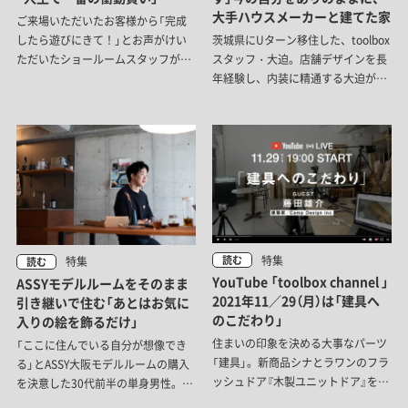
大手ハウスメーカーと建てた家
ご来場いただいたお客様から「完成
したら遊びにきて！」とお声がけい
茨城県にUターン移住した、toolbox
ただいたショールームスタッフが、
スタッフ・大迫。店舗デザインを長
実際に訪問した様子をレポート。完
年経験し、内装に精通する大迫が選
成したお部屋の写真だけでは分から
んだのは大手ハウスメーカーとの家
ない、お客様の人柄を感じるこだわ
づくりでした。壁材や照明、パーツ
りをご紹介します。
など、自分が使ってみたかった建材
を積極的に施主指定。一番こだわっ
たキッチンはなんと自ら設計！一目
惚れした海外製の面材は個人で輸入
するこだわりぶりです。40代になっ
た今、改めて好きだと感じたという
北欧を中心としたヨーロッパの家具
特集
読む
特集
読む
が映える家を取材しました。
YouTube 「toolbox channel 」
ASSYモデルルームをそのまま
2021年11／29（月）は「建具へ
引き継いで住む「あとはお気に
のこだわり」
入りの絵を飾るだけ」
住まいの印象を決める大事なパーツ
「ここに住んでいる自分が想像でき
「建具」。新商品シナとラワンのフラ
る」とASSY大阪モデルルームの購入
ッシュドア『木製ユニットドア』を中
を決意した30代前半の単身男性。完
心に、家づくりでの建具に関するこ
成品が用意されているからこそ自分