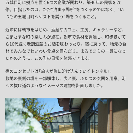
五城目町に拠点を置く6つの企業が関わり、築40年の民家を改
修。目指したのは、ただ“泊まる場所”をつくるのではなく、“い
つもの五城目町へゲストを誘う”場をつくること。
近隣には朝市をはじめ、酒蔵やカフェ、工房、ギャラリーなど、
さまざまな町の楽しみが点在。朝市で食材を調達し、町歩きがて
ら16代続く老舗酒蔵のお酒を味わったり。宿に戻って、地元の食
材でみんなでわいわい食卓を囲んだり。まるでまちの一員になっ
たかのように、この町の日常を体感できます。
宿のコンセプトは「旅人が町に溶け込んでいくトンネル」。
敷地の裏側の塀を一部解体し、表と裏、ふたつの玄関を用意。町
への抜け道のようなイメージの建物を計画しました。