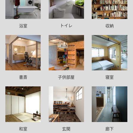
トイレ
浴室
収納
書斎
子供部屋
寝室
和室
玄関
廊下