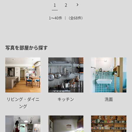
1
2
1〜40件
（全68件）
写真を部屋から探す
リビング・ダイニ
キッチン
洗面
ング