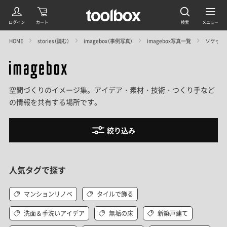
HOME
stories（読む）
imagebox（事例写真）
imagebox写真一覧
ソケットラ
空間づくりのイメージ集。アイデア・素材・技術・つくり手など
の情報を共有する場所です。
絞り込み
人気タグで探す
マンションリノベ
タイルで飾る
洗面＆手洗いアイデア
無垢の床
新築戸建て