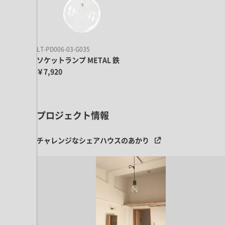
キッチン すべて
壁紙・クロス
ブリック・レンガ
足場板
キッチン本体
化粧板・シート
床タイル
カーペット・床タイル・畳
洗面 すべて
キッチン天板・シンク
洗面ボウル・洗面台
LT-PD006-03-G035
レンジフード
ソケットランプ METAL 鉄
バス・トイレ すべて
洗面水栓
キッチン水栓
￥7,920
浴槽・浴室・シャワー水栓
ミラー
コンロ・食洗機・設備機器
パーツ・ハードウェア すべて
手洗い器
カウンター天板
キッチンパネル
タオル掛け・バー
トイレアクセサリー
プロジェクト情報
洗面アクセサリー
キッチン収納
棚パーツ・ラック すべて
ペーパーホルダー
ランドリーパーツ
キッチンアクセサリー
棚受け
チャレンジなシェアハウスのあかり
ハンガーパイプ
洗面セットアップ
テーブル・デスク すべて
キッチンセットアップ
棚板
フック
テーブル脚
棚・ラック
ドアノブ・ハンドル
家具・収納 すべて
テーブル天板
取っ手・つまみ
収納・キャビネット
テーブル・デスク本体
手摺
建具 すべて
椅子・スツール