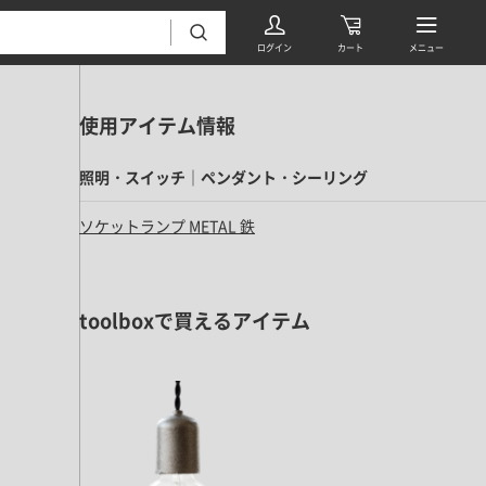
使用アイテム情報
照明・スイッチ｜ペンダント・シーリング
ソケットランプ METAL 鉄
フローリング・床材 すべて
toolboxで買えるアイテム
無垢フローリング
タイル すべて
挽板複合フローリング
モザイクタイル
パーケット・ヘリンボーン
内装壁材 すべて
四角形タイル
遮音・直貼りフローリング
ウッドパネル・板壁材
装飾タイル
DIYフローリング