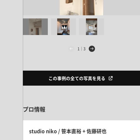
ドア・扉
テレビボード
カーテン・ブラインド すべて
引き戸
姿見・鏡
カーテン
室内窓
照明・スイッチ すべて
カーテンレール
建具金物
ペンダント・シーリング
ブラインド
塗料 すべて
1｜3
直付・ブラケット照明
室内壁塗料
コンセント照明
エクステリア すべて
木部用塗料
レール・スポットライト
ポスト
この事例の全ての写真を見る
その他塗料
照明パーツ
DIY すべて
表札・サイン
電球
DIYアイテム
スイッチ
その他いろいろ すべて
道具・工具
プロ情報
ハンモック・蚊帳
フレーム・額縁
studio niko / 笹本直裕 + 佐藤研也
本・雑貨