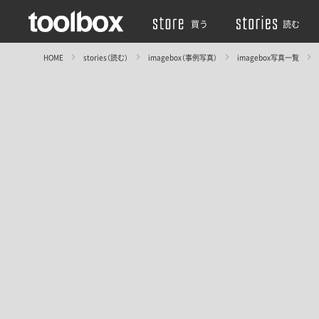
買う
読む
HOME
stories（読む）
imagebox（事例写真）
imagebox写真一覧