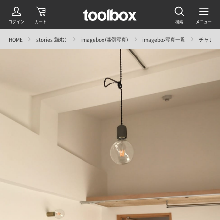
HOME
stories（読む）
imagebox（事例写真）
imagebox写真一覧
チャレンジ