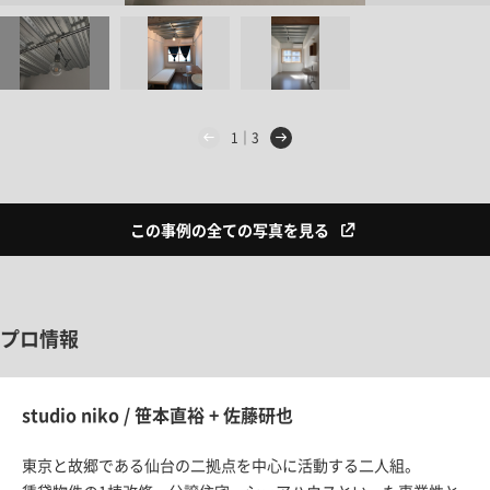
1｜3
この事例の全ての写真を見る
プロ情報
studio niko / 笹本直裕 + 佐藤研也
東京と故郷である仙台の二拠点を中心に活動する二人組。