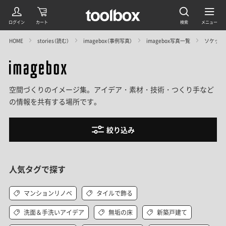
HOME
stories（読む）
imagebox（事例写真）
imagebox写真一覧
ソケットラ
空間づくりのイメージ集。アイデア・素材・技術・つくり手など
の情報を共有する場所です。
絞り込み
人気タグで探す
マンションリノベ
タイルで飾る
洗面＆手洗いアイデア
無垢の床
新築戸建て