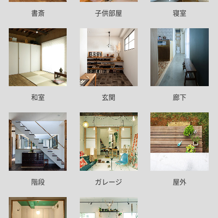
書斎
子供部屋
寝室
和室
玄関
廊下
階段
ガレージ
屋外