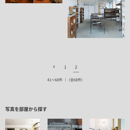
1
2
41〜68件
（全68件）
写真を部屋から探す