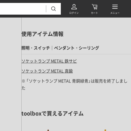
使用アイテム情報
照明・スイッチ｜ペンダント・シーリング
ソケットランプ METAL 鉄サビ
ソケットランプ METAL 真鍮
フローリング・床材 すべて
※ 「ソケットランプ METAL 青銅緑青」は販売を終了しまし
た
無垢フローリング
タイル すべて
挽板複合フローリング
モザイクタイル
パーケット・ヘリンボーン
toolboxで買えるアイテム
内装壁材 すべて
四角形タイル
遮音・直貼りフローリング
ウッドパネル・板壁材
装飾タイル
DIYフローリング