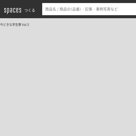
つくる
今どきな学生寮 Vol.5