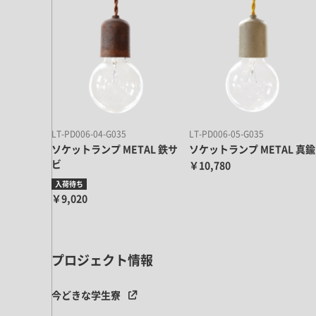
キッチン すべて
壁紙・クロス
ブリック・レンガ
足場板
キッチン本体
化粧板・シート
床タイル
カーペット・床タイル・畳
洗面 すべて
キッチン天板・シンク
洗面ボウル・洗面台
レンジフード
バス・トイレ すべて
洗面水栓
キッチン水栓
浴槽・浴室・シャワー水栓
ミラー
コンロ・食洗機・設備機器
パーツ・ハードウェア すべて
手洗い器
LT-PD006-04-G035
LT-PD006-05-G035
カウンター天板
キッチンパネル
ソケットランプ METAL 鉄サ
ソケットランプ METAL 真鍮
タオル掛け・バー
トイレアクセサリー
洗面アクセサリー
ビ
￥10,780
キッチン収納
棚パーツ・ラック すべて
ペーパーホルダー
入荷待ち
ランドリーパーツ
キッチンアクセサリー
棚受け
￥9,020
ハンガーパイプ
洗面セットアップ
テーブル・デスク すべて
キッチンセットアップ
棚板
フック
テーブル脚
棚・ラック
ドアノブ・ハンドル
家具・収納 すべて
プロジェクト情報
テーブル天板
取っ手・つまみ
収納・キャビネット
テーブル・デスク本体
今どきな学生寮
手摺
建具 すべて
椅子・スツール