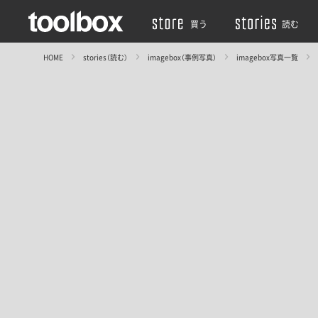
買う
読む
HOME
stories（読む）
imagebox（事例写真）
imagebox写真一覧