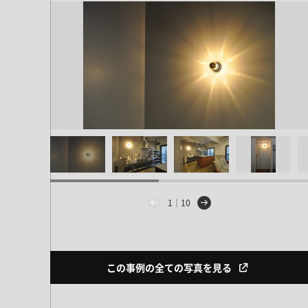
ドア・扉
テレビボード
カーテン・ブラインド すべて
引き戸
姿見・鏡
カーテン
室内窓
照明・スイッチ すべて
カーテンレール
建具金物
ペンダント・シーリング
ブラインド
塗料 すべて
直付・ブラケット照明
室内壁塗料
コンセント照明
エクステリア すべて
木部用塗料
レール・スポットライト
ポスト
その他塗料
照明パーツ
DIY すべて
表札・サイン
1｜10
電球
DIYアイテム
スイッチ
その他いろいろ すべて
道具・工具
ハンモック・蚊帳
この事例の全ての写真を見る
フレーム・額縁
本・雑貨