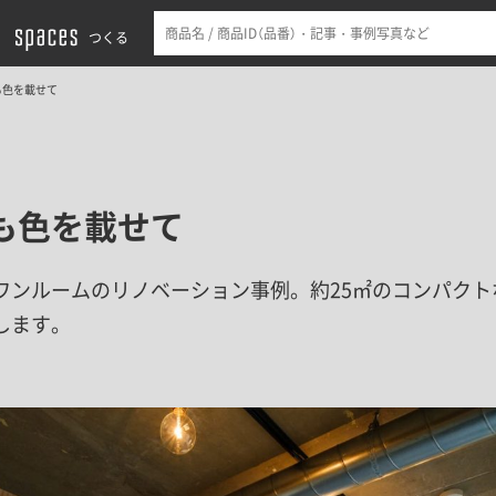
つくる
も色を載せて
も色を載せて
ワンルームのリノベーション事例。約25㎡のコンパクト
します。