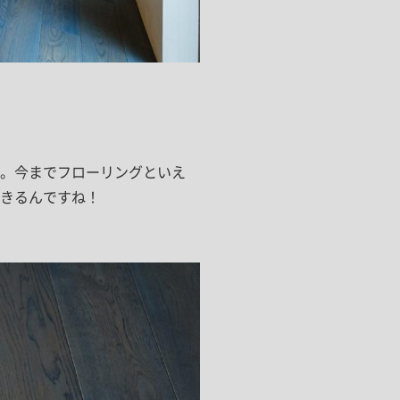
ドア・扉
テレビボード
カーテン・ブラインド すべて
引き戸
姿見・鏡
カーテン
室内窓
照明・スイッチ すべて
カーテンレール
建具金物
ペンダント・シーリング
ブラインド
塗料 すべて
直付・ブラケット照明
室内壁塗料
。今までフローリングといえ
コンセント照明
エクステリア すべて
きるんですね！
木部用塗料
レール・スポットライト
ポスト
その他塗料
照明パーツ
DIY すべて
表札・サイン
電球
DIYアイテム
スイッチ
その他いろいろ すべて
道具・工具
ハンモック・蚊帳
フレーム・額縁
本・雑貨