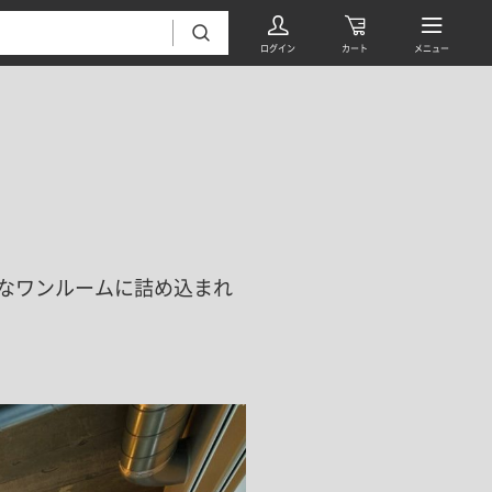
なワンルームに詰め込まれ
フローリング・床材 すべて
無垢フローリング
タイル すべて
挽板複合フローリング
モザイクタイル
パーケット・ヘリンボーン
内装壁材 すべて
四角形タイル
遮音・直貼りフローリング
ウッドパネル・板壁材
装飾タイル
DIYフローリング