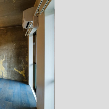
キッチン すべて
壁紙・クロス
ブリック・レンガ
足場板
キッチン本体
化粧板・シート
床タイル
カーペット・床タイル・畳
洗面 すべて
キッチン天板・シンク
洗面ボウル・洗面台
レンジフード
バス・トイレ すべて
洗面水栓
キッチン水栓
浴槽・浴室・シャワー水栓
ミラー
コンロ・食洗機・設備機器
パーツ・ハードウェア すべて
手洗い器
カウンター天板
キッチンパネル
タオル掛け・バー
トイレアクセサリー
洗面アクセサリー
キッチン収納
棚パーツ・ラック すべて
ペーパーホルダー
ランドリーパーツ
キッチンアクセサリー
棚受け
ハンガーパイプ
洗面セットアップ
テーブル・デスク すべて
キッチンセットアップ
棚板
フック
テーブル脚
棚・ラック
ドアノブ・ハンドル
家具・収納 すべて
テーブル天板
取っ手・つまみ
収納・キャビネット
テーブル・デスク本体
手摺
建具 すべて
椅子・スツール