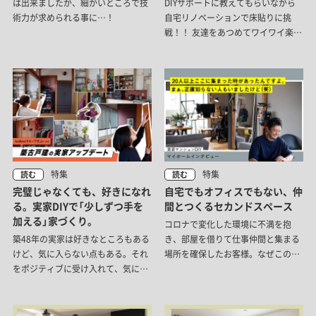
は出来ましたが、細かいところで技
DIYサポートに教えてもらいながら
術力が求められる事に…！
自宅リノベーションで床貼りに挑
戦！！ 友達をあつめてワイワイ楽し
く貼りました。
特集
特集
読む
読む
完璧じゃなくても、好きになれ
自宅でもオフィスでもない、仲
る。実家DIYで「少しずつ手を
間とつくるセカンドスペース
加える」家づくり。
コロナで変化した環境に不満を抱
築48年の実家は好きなところもある
き、部屋を借りて仕事仲間と集まる
けど、気に入らない点もある。それ
場所を確保したお客様。なぜこの場
をポジティブに受け入れて、気に入
所を作ろうと思ったのか、どんな空
らないところは自分で変えてみる。
間でどのような暮らしをしているの
toolboxスタッフ三上のそんな家づ
か、お話を伺ってきました。
くりを紹介します。