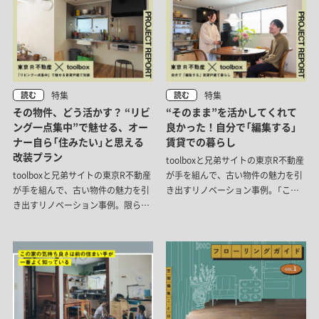
特集
特集
読む
読む
その物件、どう活かす？ “リビ
“そのまま”を活かしてくれて
ング一点集中”で魅せる、オー
良かった！自分で「編集する」
ナー自ら「住みたい」と思える
賃貸での暮らし
改装プラン
toolboxと兄弟サイトの東京R不動産
toolboxと兄弟サイトの東京R不動産
が手を組んで、古い物件の魅力を引
が手を組んで、古い物件の魅力を引
き出すリノベーション事例。「ここ
き出すリノベーション事例。限られ
しかない！」と見た瞬間に入居を決
た予算の使い方として出した答えは
めたというお二人にインタビュー。
「手を加える部分をリビングに集中
物件探しで大切にしていたことや、
させる」プランでした。改装計画か
気に入っているところなどお話を伺
ら賃貸募集まで、どんなプロセスを
いました。
経て物件が生まれ変わったのか？そ
の裏側を追ってみました。