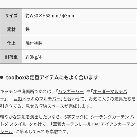
サイズ
約W30×H68mm / φ3mm
素材
鉄
仕上
焼付塗装
耐荷重
約3kg/本
toolboxの定番アイテムにもよく合います
キッチンや洗面所であれば、「
ハンガーバー
」や「
オーダーマルチバ
ー
」、「
亜鉛メッキのマルチバー
」と合わせて、お気に入りの道具たちを
引き立てる、見せる収納スペースが完成します。
軽やかな窓辺を演出したいなら、S字フックに「
シーチングカーテン ハ
トメ スタイル
」をかけて、「
華奢カーテンレール
」や「
アイアンカーテン
レール
」に吊るしてみても素敵です。