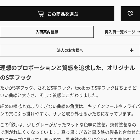
この商品を選ぶ
入荷案内登録
再入荷一覧ページ
法人のお客様へ
ワンプライス販売
理想のプロポーションと質感を追求した、オリジナル
法人・個人様いずれも全て一律の価格で販売しております。法人/個人
のS字フック
事業主様には「請求書払い」も対応しています。
たかがS字フック、されどS字フック。toolboxのS字フックはちょうど
「請求書払い」の詳細はこちら
いい曲線と大きさ、そして質感にこだわりました。
カートでのお見積り機能
細めの棒芯と丸まりすぎない曲線の角度は、キッチンツールやフライパ
「この商品を選ぶ」からご希望の商品をカートに入れていただき、お届
ンの穴に引っ掛けやすく、サッと取り外せるかたちになっています。
け先種別・都道府県を選択すると、送料を含んだ合計金額を確認する
この「鉄」は、少しグレーがかったマットな色味に塗装。焼付塗装なの
ことができます。お見積り書の出力も可能です。
で剥がれにくくなっています。真っ黒すぎると黒皮鉄の製品と合わせた
見積もりガイドはこちら
時にチープに見えてしまうので、黒皮鉄の製品に合わせても馴染むよ