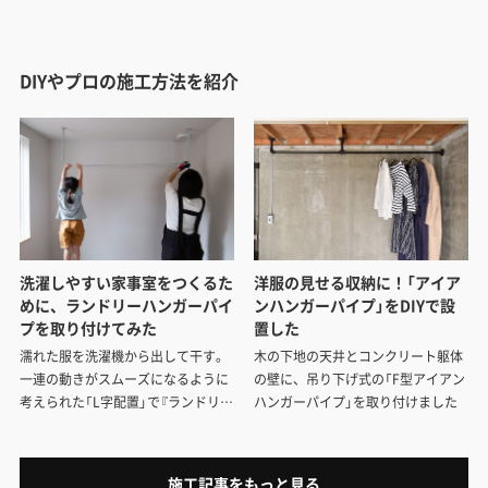
DIYやプロの施工方法を紹介
洗濯しやすい家事室をつくるた
洋服の見せる収納に！「アイア
めに、ランドリーハンガーパイ
ンハンガーパイプ」をDIYで設
プを取り付けてみた
置した
濡れた服を洗濯機から出して干す。
木の下地の天井とコンクリート躯体
一連の動きがスムーズになるように
の壁に、吊り下げ式の「F型アイアン
考えられた「L字配置」で『ランドリー
ハンガーパイプ」を取り付けました
ハンガーパイプ』を取り付けてきま
した。
施工記事をもっと見る