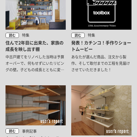
特集
特集
読む
読む
住んで2年目に出来た、家族の
発表！カチンコ！手作りショー
成長を映し出す棚
トムービー
中古戸建てをリノベした当時は予算
あなたが選んだ商品、注文から製
オーバーで、何もせずにいたリビン
作、そして取付までの工程を見届け
グの壁。子どもの成長とともに変化
させていただきました！
するリビングのお悩みを解決するべ
く、「職人サービス・可動収納棚」で
家族がみんなで使う棚をつくりまし
た。
事例記事
読む