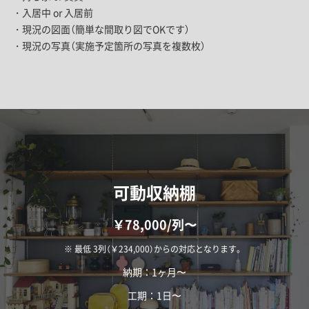
・入居中 or 入居前
・現況の図面（簡単な間取り図でOKです）
・現況の写真（実施予定箇所の写真を複数枚）
可動収納棚
￥78,000/列〜
※ 最低 3列（￥234,000）からの対応となります。
納期：1ヶ月〜
工期：1日〜