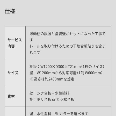
仕様
可動棚の設置と塗装壁がセットになった工事で
サービス
す
内容
レールを取り付けるための下地合板貼りも含ま
れます
棚板：W1200×D300×T21mm（1枚のサイズ）
サイズ
壁：W1200mmから対応可能（1列 W600mm）
※ 高さは約2400mmを想定
壁：シナ合板＋水性塗料
素材
棚：ポリ合板 or カラ松合板
壁：水性塗料 ※ カラーを選べます