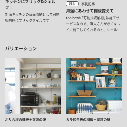
キッチンにブリック&シェル
事例記事
読む
フ！
用途にあわせて棚板変えて
対面キッチンの背面収納として可動
toolboxの「可動式収納棚」は施工サ
収納棚にブリックタイルです
ービスなので、職人さんがきてキレ
イに施工してくれるのと、レールの
背面の色を選べたり、棚板のバレー
ションがあるのがポイント。
バリエーション
ポリ合板の棚板＋塗装の壁
カラ松合板の棚板＋塗装の壁