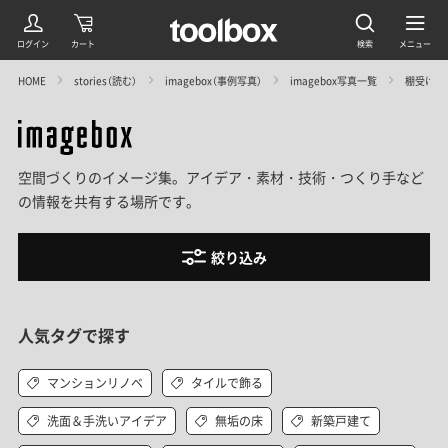
HOME
stories（読む）
imagebox（事例写真）
imagebox写真一覧
棚受けの
空間づくりのイメージ集。アイデア・素材・技術・つくり手など
の情報を共有する場所です。
絞り込み
人気タグで探す
マンションリノベ
タイルで飾る
洗面＆手洗いアイデア
無垢の床
新築戸建て