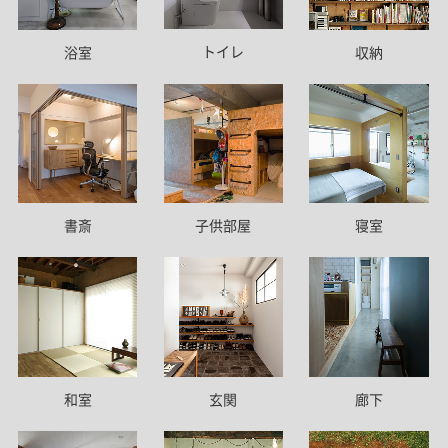
トイレ
浴室
収納
書斎
子供部屋
寝室
和室
玄関
廊下