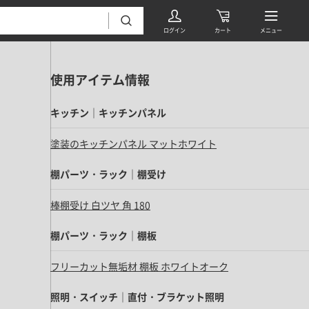
使用アイテム情報
キッチン｜キッチンパネル
塗装のキッチンパネル マットホワイト
棚パーツ・ラック｜棚受け
フローリング・床材 すべて
棒棚受け 白ツヤ 角 180
無垢フローリング
タイル すべて
挽板複合フローリング
棚パーツ・ラック｜棚板
モザイクタイル
パーケット・ヘリンボーン
フリーカット無垢材 棚板 ホワイトオーク
内装壁材 すべて
四角形タイル
遮音・直貼りフローリング
ウッドパネル・板壁材
照明・スイッチ｜直付・ブラケット照明
装飾タイル
DIYフローリング