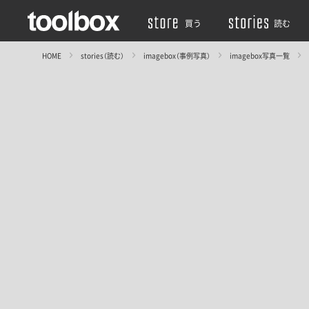
買う
読む
HOME
stories（読む）
imagebox（事例写真）
imagebox写真一覧