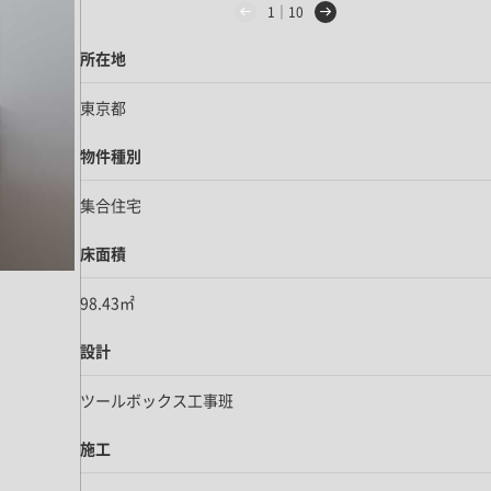
1｜10
所在地
東京都
物件種別
集合住宅
床面積
98.43㎡
設計
ツールボックス工事班
施工