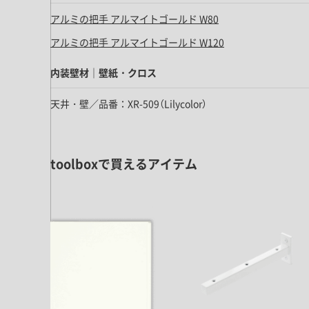
ドア・扉
テレビボード
アルミの把手 アルマイトゴールド W80
カーテン・ブラインド すべて
引き戸
姿見・鏡
アルミの把手 アルマイトゴールド W120
カーテン
室内窓
照明・スイッチ すべて
カーテンレール
内装壁材｜壁紙・クロス
建具金物
ペンダント・シーリング
ブラインド
天井・壁／品番：XR-509（Lilycolor）
塗料 すべて
直付・ブラケット照明
室内壁塗料
コンセント照明
エクステリア すべて
木部用塗料
レール・スポットライト
toolboxで買えるアイテム
ポスト
その他塗料
照明パーツ
DIY すべて
表札・サイン
電球
DIYアイテム
スイッチ
その他いろいろ すべて
道具・工具
ハンモック・蚊帳
フレーム・額縁
本・雑貨