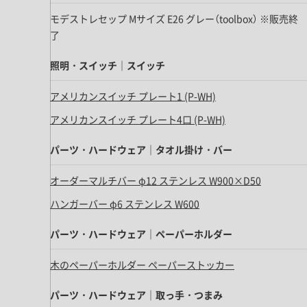
キッチン すべて
壁紙・クロス
ブリック・レンガ
足場板
モデストレセップ Mサイズ E26 グレー（toolbox） ※販売終
キッチン本体
化粧板・シート
了
床タイル
カーペット・床タイル・畳
洗面 すべて
キッチン天板・シンク
照明・スイッチ｜スイッチ
洗面ボウル・洗面台
レンジフード
バス・トイレ すべて
洗面水栓
キッチン水栓
アメリカンスイッチ プレート1 (P-WH)
浴槽・浴室・シャワー水栓
ミラー
コンロ・食洗機・設備機器
アメリカンスイッチ プレート4口 (P-WH)
パーツ・ハードウェア すべて
手洗い器
カウンター天板
キッチンパネル
タオル掛け・バー
パーツ・ハードウェア｜タオル掛け・バー
トイレアクセサリー
洗面アクセサリー
キッチン収納
棚パーツ・ラック すべて
ペーパーホルダー
オーダーマルチバー φ12 ステンレス W900×D50
ランドリーパーツ
キッチンアクセサリー
棚受け
ハンガーパイプ
ハンガーバー φ6 ステンレス W600
洗面セットアップ
テーブル・デスク すべて
キッチンセットアップ
棚板
フック
テーブル脚
パーツ・ハードウェア｜ペーパーホルダー
棚・ラック
ドアノブ・ハンドル
家具・収納 すべて
テーブル天板
取っ手・つまみ
木のペーパーホルダー ペーパーストッカー
収納・キャビネット
テーブル・デスク本体
手摺
建具 すべて
椅子・スツール
パーツ・ハードウェア｜取っ手・つまみ