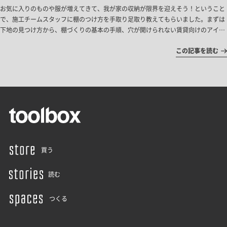
お気に入りのものや服が増えてきて、我が家の収納が限界を迎えそう！ということ
で、施工チームスタッフに棚のつけ方を手取り足取り教えてもらいました。まずは
下地の見つけ方から、棚づくりの基本の手順、穴が開けられない賃貸向けのアイデ
アまで。初トライの私でもできたので、初心者の方でも、一通り棚の付け方を掴め
この記事を読む
るはずです！
買う
読む
つくる