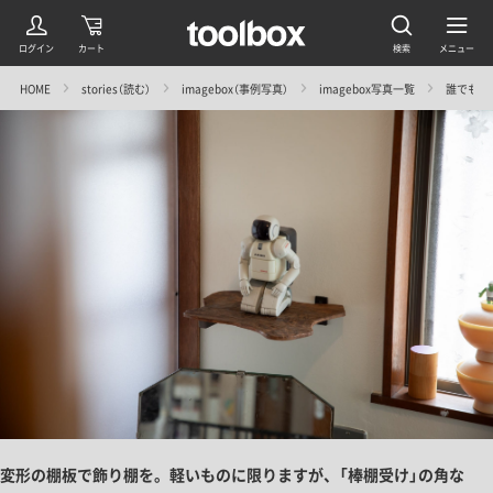
HOME
stories（読む）
imagebox（事例写真）
imagebox写真一覧
誰でも買
変形の棚板で飾り棚を。軽いものに限りますが、「棒棚受け」の角な