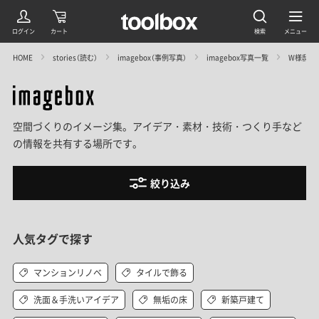
HOME
stories（読む）
imagebox（事例写真）
imagebox写真一覧
W様邸＠豊
空間づくりのイメージ集。アイデア・素材・技術・つくり手など
の情報を共有する場所です。
絞り込み
人気タグで探す
マンションリノベ
タイルで飾る
洗面＆手洗いアイデア
無垢の床
新築戸建て