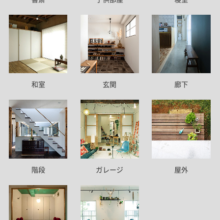
和室
玄関
廊下
階段
ガレージ
屋外