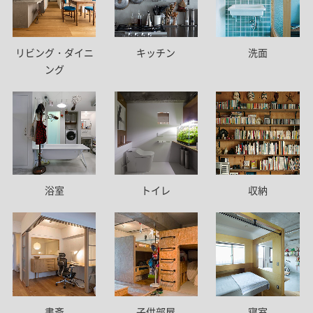
リビング・ダイニ
キッチン
洗面
ング
トイレ
浴室
収納
書斎
子供部屋
寝室