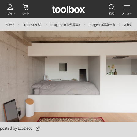
HOME
stories（読む）
imagebox（事例写真）
imagebox写真一覧
W様邸＠豊洲
posted by
EcoDeco