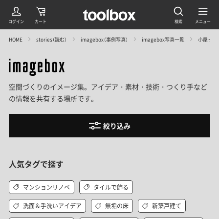
HOME
stories（読む）
imagebox（事例写真）
imagebox写真一覧
小屋っぽ
空間づくりのイメージ集。アイデア・素材・技術・つくり手など
の情報を共有する場所です。
絞り込み
人気タグで探す
マンションリノベ
タイルで飾る
洗面＆手洗いアイデア
無垢の床
新築戸建て