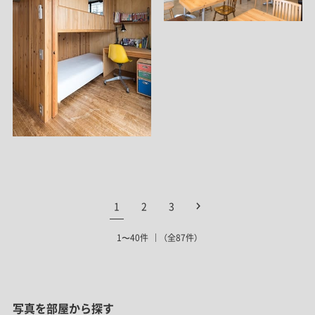
1
2
3
1〜40件
（全87件）
写真を部屋から探す