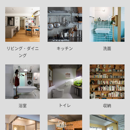
リビング・ダイニ
キッチン
洗面
ング
トイレ
浴室
収納