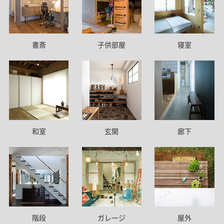
書斎
子供部屋
寝室
和室
玄関
廊下
階段
ガレージ
屋外