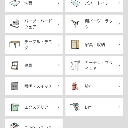
洗面
バス・トイレ
パーツ・ハード
棚パーツ・ラッ
ウェア
ク
テーブル・デス
家具・収納
ク
カーテン・ブラ
建具
インド
照明・スイッチ
塗料
エクステリア
DIY
その他いろいろ