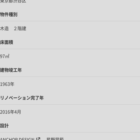
東京都渋谷区
物件種別
木造 ２階建
床面積
97㎡
建物竣工年
1963年
リノベーション完了年
2016年4月
設計
ANCHOR DESIGN
星野晃範