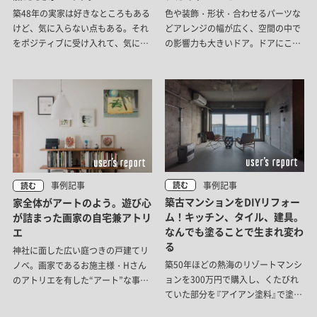
築48年の実家は好きなところもある
色や装飾・形状・合わせるパーツな
けど、気に入らない点もある。それ
どアレンジの幅が広く、空間の中で
をポジティブに受け入れて、気に入
の影響力も大きいドア。ドアにこだ
らないところは自分で変えてみる。
わることは、自分がイメージした雰
toolboxスタッフ三上のそんな家づ
囲気をつくるために大切なことなん
くりを紹介します。
です。まずは、たくさんの実例から
妄想を膨らませましょう！
事例記事
事例記事
読む
読む
築古マンションをDIYリフォー
家全体がアートのよう。遊び心
ム！キッチン、タイル、建具。
が詰まった画家の自宅兼アトリ
なんでも塗ることで生まれ変わ
エ
る
神社に面した広い庭つきの戸建てリ
築50年ほどの熱海のリゾートマンシ
ノベ。画家であるお施主様・Hさん
ョンを300万円で購入し、くたびれ
のアトリエを有した“アート”な事例
ていた部分を『アイアン塗料』で塗る
が届きました。遊び心たっぷりの邸
ことで見違えらせた事例をご紹介し
宅です。