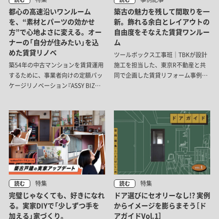
都心の高速沿いワンルーム
築古の魅力を残して間取りを一
を、“素材とパーツの効かせ
新。飾れる余白とレイアウトの
方”で心地よさに変える。オー
自由度をそなえた賃貸ワンルー
ナーの「自分が住みたい」を込
ム
めた賃貸リノベ
ツールボックス工事班｜TBKが設計
築54年の中古マンションを賃貸運用
施工を担当した、東京R不動産と共
するために、事業者向けの定額パッ
同で企画した賃貸リフォーム事例。
ケージリノベーション『ASSY BIZ
建物が持つ古さを活かしながら、入
COMPO』でリノベーションを行いま
居者が自分の暮らしを反映しやすい
した。
ような、余白を持たせた住まいで
す。
特集
特集
読む
読む
完璧じゃなくても、好きになれ
ドア選びにセオリーなし!? 実例
る。実家DIYで「少しずつ手を
からイメージを膨らまそう［ド
加える」家づくり。
アガイドVol.1］