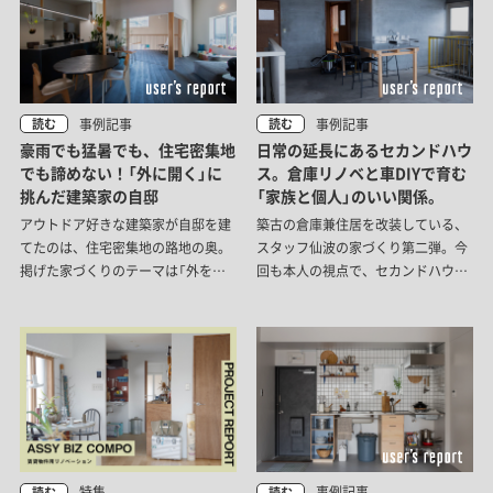
事例記事
事例記事
読む
読む
豪雨でも猛暑でも、住宅密集地
日常の延長にあるセカンドハウ
でも諦めない！「外に開く」に
ス。倉庫リノベと車DIYで育む
挑んだ建築家の自邸
「家族と個人」のいい関係。
アウトドア好きな建築家が自邸を建
築古の倉庫兼住居を改装している、
てたのは、住宅密集地の路地の奥。
スタッフ仙波の家づくり第二弾。今
掲げた家づくりのテーマは「外を諦
回も本人の視点で、セカンドハウス
めない」。周囲を家々に囲まれてい
のDIYや車改装のこだわりをたっぷ
ても、ゲリラ豪雨や猛暑の日でも、
り綴ります。家族との心地よい距離
「外」を身近に感じて暮らしたい！
感や、試行錯誤から生まれた「居場
そんな思いから生まれた、内と外が
所」の数々をご紹介します。
緩やかにつながる住まいです。
特集
事例記事
読む
読む