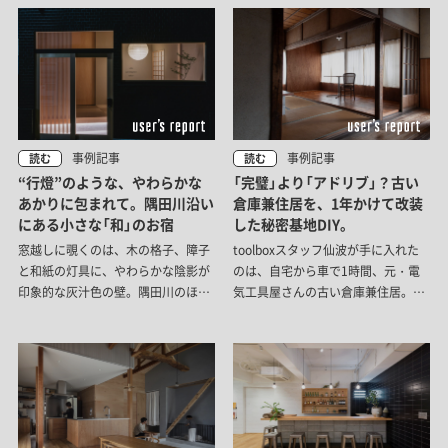
事例記事
事例記事
読む
読む
“行燈”のような、やわらかな
「完璧」より「アドリブ」？古い
あかりに包まれて。隅田川沿い
倉庫兼住居を、1年かけて改装
にある小さな「和」のお宿
した秘密基地DIY。
窓越しに覗くのは、木の格子、障子
toolboxスタッフ仙波が手に入れた
と和紙の灯具に、やわらかな陰影が
のは、自宅から車で1時間、元・電
印象的な灰汁色の壁。隅田川のほと
気工具屋さんの古い倉庫兼住居。理
りに佇む一棟貸しホテル「villa
想の床を求めて「朝鮮貼り」に挑んで
sumidagawa tokyo」は、ヒノキや
は絶望し、タイルを貼る位置を間違
畳など日本らしい素材を取り入れな
えては「まあいいか」と笑い飛ばす。
がら、“現代の心地よさ”にもこだわ
完璧を目指すのではなくアドリブで
った「和」の宿です。
形にしていくDIYの記録をスタッフ
本人が綴ります。