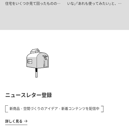
いな」「あれも使ってみたい」と、気
住宅をいくつか見て回ったものの、
になるアイテムがどんどん増えてい
「これだ」と思える家には出会え
ったそう。事例やイメージを見なが
ず……。そこで思い切って、ご主人
ら空間を組み立てていくうちに、気
がこれまで暮らしていた長屋テラス
づけば家じゅうにtoolboxのアイテ
ハウスをリノベーションして、自分
ムが散りばめられた住まいになって
たちらしい暮らしをつくることにし
いました。
ました。