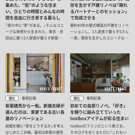
集めた、“街”のような住ま
存を生かす戸建リノベは「頼れ
い。ひとりの時間とみんなの時
るパートナーとのセッション」
間を自由に行き来する暮らし
で完成させる
「家の中に“家”がある。」そんなユニ
築約40年の壁式構造の戸建をリノベ
ークな発想から生まれた、東京・世
ーションし、3人家族で暮らすSさん
田谷に建つ3人家族が暮らす新築戸
一家。既存を生かしたユニークな設
建。それぞれが“ちいさな棲家”を持
計は、家づくりの道中で出会ったプ
ちながら、自由で濃密な暮らしを楽
ロと二人三脚で叶えたものでした。
しむ。そんな新しい住まいのかたち
が広がっていました。
事例記事
事例記事
読む
読む
初めての自邸リノベ。「好き」
新築建売から一転。新婚夫婦が
を頼りに組み立てていった
選んだのは、実家である古い長
toolboxアイテムが彩る住まい
屋のリノベーション
toolboxのファンだという奥さま。
結婚を機に「家をどうするか」を考え
カタログをめくるたびに「これもい
はじめたご夫婦。最初は新築の建売