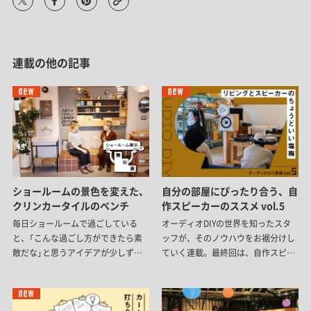
連載の他の記事
ショールームの景色を変えた、
自分の部屋にぴったり合う、自
クリンカータイルのベンチ
作スピーカーのススメ vol.5
毎日ショールームで過ごしている
オーディオDIYの世界を知ったスタ
と、「こんな過ごし方ができたら素
ッフが、そのノウハウをお裾分けし
敵だな」と思うアイデアが少しずつ
ていく連載。最終回は、自作スピー
生まれてきます。今回は、新商品の
カーについて。「スピーカーを作る」
『クリンカータイル』をきっかけに、
と聞くと難しそうですが、電気知識
ショールームの一角をタイルベンチ
はほぼ不要。名作スピーカーをお手