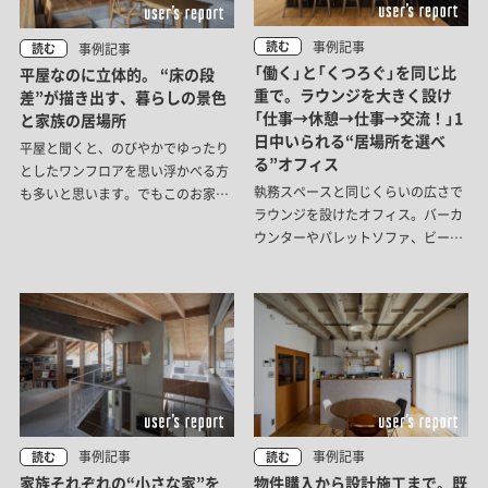
事例記事
読む
事例記事
読む
「働く」と「くつろぐ」を同じ比
平屋なのに立体的。 “床の段
重で。ラウンジを大きく設け
差”が描き出す、暮らしの景色
「仕事→休憩→仕事→交流！」1
と家族の居場所
日中いられる“居場所を選べ
平屋と聞くと、のびやかでゆったり
る”オフィス
としたワンフロアを思い浮かべる方
執務スペースと同じくらいの広さで
も多いと思います。でもこのお家
ラウンジを設けたオフィス。バーカ
は、床や天井にちょっとした高低差
ウンターやパレットソファ、ビーズ
をつけることで、平屋なのに立体的
クッションといった居場所が揃い、
な奥行きを感じる空間が広がってい
仕事と同じくらい「くつろぐこと」に
ました。
も比重を置いた設計です。その時々
の気分や作業内容によって居場所を
選べる、この空間の特徴をご紹介し
ます。
事例記事
事例記事
読む
読む
家族それぞれの“小さな家”を
物件購入から設計施工まで。既