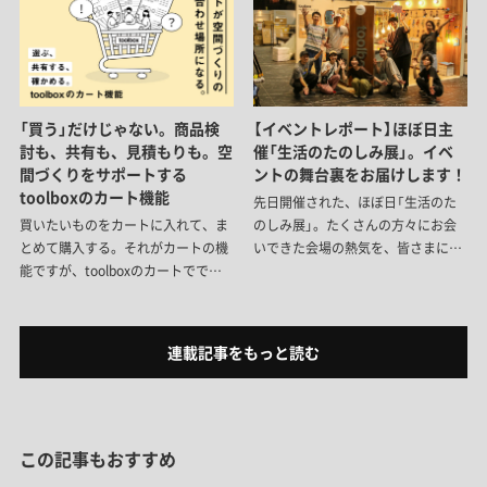
へとリニューアルしました。アイデ
本に、自分の部屋の棚にぴったり合
アを形にしながら、細かな納まりや
う一台をつくる、その手順をご紹介
使い心地を考えて完成した、新しい
します。
居場所。その舞台裏をご紹介しま
す。
「買う」だけじゃない。商品検
【イベントレポート】ほぼ日主
討も、共有も、見積もりも。空
催「生活のたのしみ展」。イベ
間づくりをサポートする
ントの舞台裏をお届けします！
toolboxのカート機能
先日開催された、ほぼ日「生活のた
買いたいものをカートに入れて、ま
のしみ展」。たくさんの方々にお会
とめて購入する。それがカートの機
いできた会場の熱気を、皆さまにも
能ですが、toolboxのカートででき
共有できたら……ということで、ご
ることは、それだけじゃないんで
来場いただいた方はもちろん、惜し
す。「仕様違いの比較」や、「買うタ
くも足を運べなかった方にも楽しん
イミングの調整」、さらには施主と
でいただけるよう、イベントの舞台
連載記事をもっと読む
プロのコミュニケーションまでサポ
裏と当日の様子をお届けします。
ート。空間づくりをスムーズにする
toolboxのカート機能をご紹介しま
す。
この記事もおすすめ