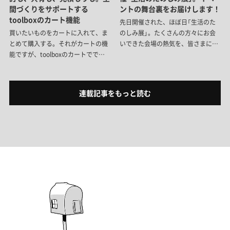
間づくりをサポートする
ントの舞台裏をお届けします！
toolboxのカート機能
先日開催された、ほぼ日「生活のた
買いたいものをカートに入れて、ま
のしみ展」。たくさんの方々にお会
とめて購入する。それがカートの機
いできた会場の熱気を、皆さまにも
能ですが、toolboxのカートででき
共有できたら……ということで、ご
ることは、それだけじゃないんで
来場いただいた方はもちろん、惜し
す。「仕様違いの比較」や、「買うタ
くも足を運べなかった方にも楽しん
イミングの調整」、さらには施主と
でいただけるよう、イベントの舞台
連載記事をもっと読む
プロのコミュニケーションまでサポ
裏と当日の様子をお届けします。
ート。空間づくりをスムーズにする
toolboxのカート機能をご紹介しま
す。