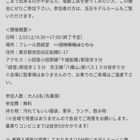
こまで出来るのか不安な方、電動工具を使ってみたい方、この機
会にぜひご参加下さい。参加者の方は、当日モデルルームもご覧
いただけます。
＜開催概要＞
日時：2/15（土）9:30〜17:00（終了予定）
場所：フレール西経堂 >>
団地情報はこちら
住所：東京都世田谷区船橋5−17
アクセス：小田急小田原線「千歳船橋」駅徒歩９分
「経堂」駅徒歩１５分 京王線「八幡山」駅バス１０分徒歩５分
※会場に駐車場はありませんので、お車でのご来場はご遠慮下さ
い。
参加人数：大人6名（先着順）
参加費：無料
持ち物：汚れてもいい服装、軍手、ランチ、飲み物
（※会場で用意はありませんので各自でご用意をお願いします。
最寄りコンビニまでは徒歩5分かかります）
※ 着替え場所は用意しております（15分前にモデルルームに集