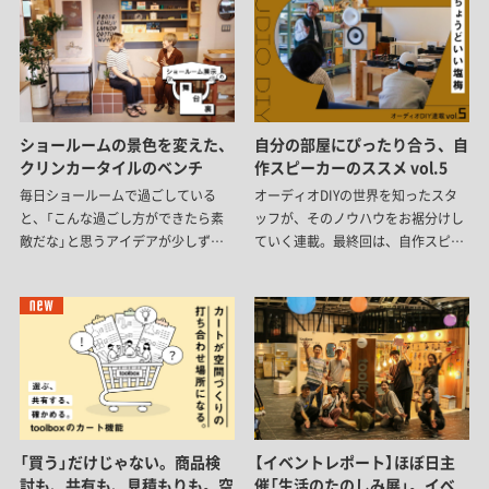
ショールームの景色を変えた、
自分の部屋にぴったり合う、自
クリンカータイルのベンチ
作スピーカーのススメ vol.5
毎日ショールームで過ごしている
オーディオDIYの世界を知ったスタ
と、「こんな過ごし方ができたら素
ッフが、そのノウハウをお裾分けし
敵だな」と思うアイデアが少しずつ
ていく連載。最終回は、自作スピー
生まれてきます。今回は、新商品の
カーについて。「スピーカーを作る」
『クリンカータイル』をきっかけに、
と聞くと難しそうですが、電気知識
ショールームの一角をタイルベンチ
はほぼ不要。名作スピーカーをお手
へとリニューアルしました。アイデ
本に、自分の部屋の棚にぴったり合
アを形にしながら、細かな納まりや
う一台をつくる、その手順をご紹介
使い心地を考えて完成した、新しい
します。
居場所。その舞台裏をご紹介しま
す。
「買う」だけじゃない。商品検
【イベントレポート】ほぼ日主
討も、共有も、見積もりも。空
催「生活のたのしみ展」。イベ